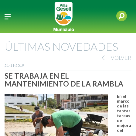
ÚLTIMAS NOVEDADES
VOLVER
21-11-2019
SE TRABAJA EN EL
MANTENIMIENTO DE LA RAMBLA
En el
marco
de las
tantas
tareas
de
mejora
del