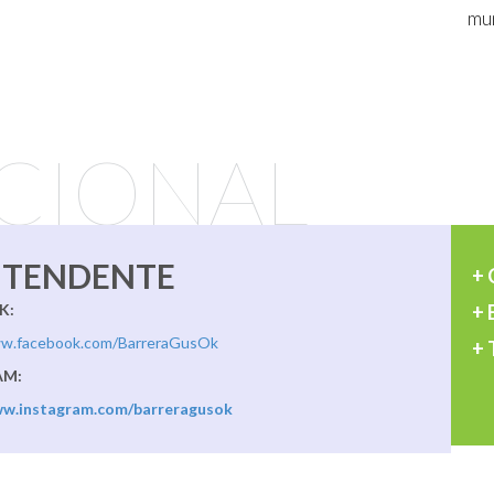
mu
UCIONAL
INTENDENTE
+
K:
+
ww.facebook.com/BarreraGusOk
+
AM:
ww.instagram.com/barreragusok