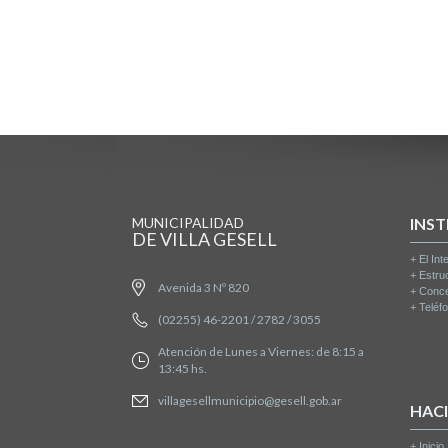
MUNICIPALIDAD
INST
DE VILLA GESELL
+
El Int
+
Estru
Avenida 3 Nº 820
+
Conce
+
Teléfo
(02255) 46-2201 / 2782 / 3055
Atención de Lunes a Viernes: de 8:15 a
13:45 hs.
villagesellmunicipio@gesell.gob.ar
HAC
+
Inicio