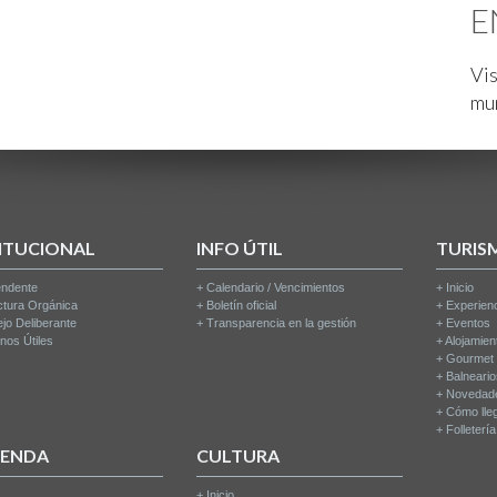
E
Vis
mu
ITUCIONAL
INFO ÚTIL
TURIS
endente
+
Calendario / Vencimientos
+
Inicio
ctura Orgánica
+
Boletín oficial
+
Experien
jo Deliberante
+
Transparencia en la gestión
+
Eventos
nos Útiles
+
Alojamien
+
Gourmet
+
Balneari
+
Novedad
+
Cómo lle
+
Folleterí
IENDA
CULTURA
+
Inicio