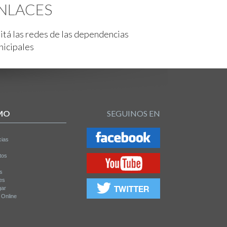
NLACES
itá las redes de las dependencias
nicipales
MO
SEGUINOS EN
cias
tos
os
es
gar
a Online