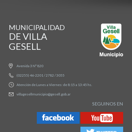
MUNICIPALIDAD
DE VILLA
GESELL
Avenida 3 Nº 820
(02255) 46-2201 / 2782 / 3055
Atención de Lunes a Viernes: de 8:15 a 13:45 hs.
villagesellmunicipio@gesell.gob.ar
SEGUINOS EN