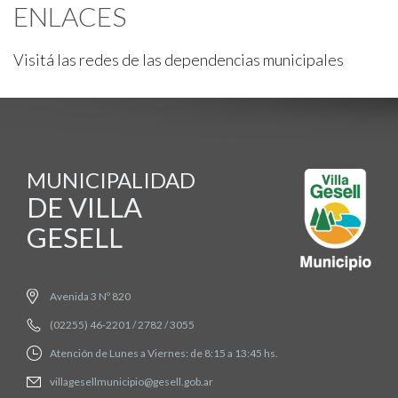
ENLACES
Visitá las redes de las dependencias municipales
MUNICIPALIDAD
DE VILLA
GESELL
Avenida 3 Nº 820
(02255) 46-2201 / 2782 / 3055
Atención de Lunes a Viernes: de 8:15 a 13:45 hs.
villagesellmunicipio@gesell.gob.ar