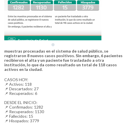
‌muestras‌ ‌procesadas‌ ‌en‌ ‌el‌ ‌sistema de salud público,‌ ‌se‌
‌registraron 8 nuevo‌s ‌caso‌s ‌positivos. ‌Sin‌ ‌embargo,‌ 6 pacientes‌
‌recibieron‌ ‌el‌ ‌alta y un paciente fue trasladado a otra
institución, ‌lo‌ ‌que‌ ‌da‌ ‌como‌ ‌resultado‌ ‌un‌ ‌total‌ ‌de‌ 118 casos‌
‌activos‌ ‌en‌ ‌la‌ ‌ciudad.‌ ‌
CASOS‌ ‌HOY:‌ ‌
📌‌ ‌Activos:‌ ‌118
📌‌ ‌Descartados: 27
📌‌ ‌Recuperados:‌ 6
‌
DESDE‌ ‌EL‌ ‌INICIO:‌ ‌
📌‌ ‌Confirmados:‌ 1282
📌‌ ‌Recuperados:‌ 1130
📌‌ ‌Fallecidos:‌ ‌15
📌‌ ‌Hisopados:‌ ‌3779