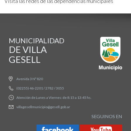
Visitá las redes de las dependencias municipales
MUNICIPALIDAD
DE VILLA
GESELL
Avenida 3 Nº 820
(02255) 46-2201 / 2782 / 3055
Atención de Lunes a Viernes: de 8:15 a 13:45 hs.
villagesellmunicipio@gesell.gob.ar
SEGUINOS EN