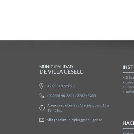
MUNICIPALIDAD
INST
DE VILLA GESELL
+
El Int
+
Estru
Avenida 3 Nº 820
+
Conce
+
Teléfo
(02255) 46-2201 / 2782 / 3055
Atención de Lunes a Viernes: de 8:15 a
13:45 hs.
villagesellmunicipio@gesell.gob.ar
HAC
+
Inicio