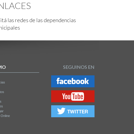
NLACES
itá las redes de las dependencias
nicipales
MO
SEGUINOS EN
cias
tos
os
es
gar
a Online