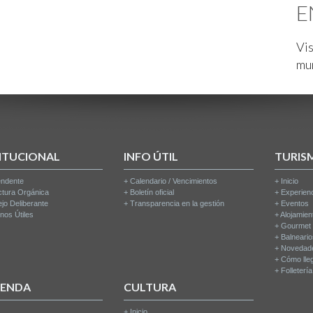
E
Vis
mu
ITUCIONAL
INFO ÚTIL
TURIS
endente
+
Calendario / Vencimientos
+
Inicio
ctura Orgánica
+
Boletín oficial
+
Experien
jo Deliberante
+
Transparencia en la gestión
+
Eventos
nos Útiles
+
Alojamien
+
Gourmet
+
Balneari
+
Novedad
+
Cómo lle
+
Folleterí
IENDA
CULTURA
+
Inicio