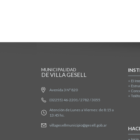
MUNICIPALIDAD
INST
DE VILLA GESELL
+
El Int
+
Estru
Avenida 3 Nº 820
+
Conce
+
Teléfo
(02255) 46-2201 / 2782 / 3055
Atención de Lunes a Viernes: de 8:15 a
13:45 hs.
villagesellmunicipio@gesell.gob.ar
HAC
+
Inicio