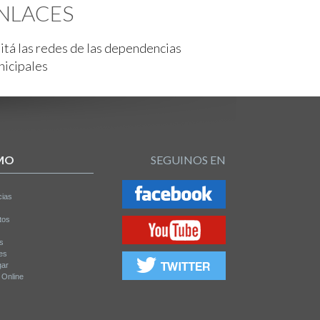
NLACES
itá las redes de las dependencias
nicipales
MO
SEGUINOS EN
cias
tos
os
es
gar
a Online