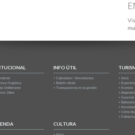
E
Vis
mu
ITUCIONAL
INFO ÚTIL
TURIS
endente
+
Calendario / Vencimientos
+
Inicio
ctura Orgánica
+
Boletín oficial
+
Experien
jo Deliberante
+
Transparencia en la gestión
+
Eventos
nos Útiles
+
Alojamien
+
Gourmet
+
Balneari
+
Novedad
+
Cómo lle
+
Folleterí
IENDA
CULTURA
+
Inicio