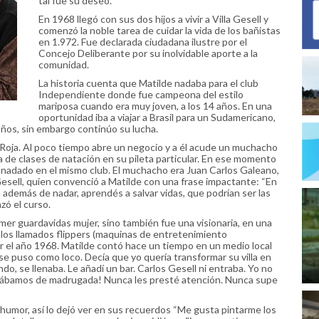
tal fue su deseo.
En 1968 llegó con sus dos hijos a vivir a Villa Gesell y
comenzó la noble tarea de cuidar la vida de los bañistas
en 1.972. Fue declarada ciudadana ilustre por el
Concejo Deliberante por su inolvidable aporte a la
comunidad.
La historia cuenta que Matilde nadaba para el club
Independiente donde fue campeona del estilo
mariposa cuando era muy joven, a los 14 años. En una
oportunidad iba a viajar a Brasil para un Sudamericano,
 años, sin embargo continúo su lucha.
afa Roja. Al poco tiempo abre un negocio y a él acude un muchacho
ra de clases de natación en su pileta particular. En ese momento
 nadado en el mismo club. El muchacho era Juan Carlos Galeano,
Gesell, quien convenció a Matilde con una frase impactante: “En
además de nadar, aprendés a salvar vidas, que podrían ser las
zó el curso.
imer guardavidas mujer, sino también fue una visionaria, en una
 los llamados flippers (maquinas de entretenimiento
por el año 1968. Matilde contó hace un tiempo en un medio local
se puso como loco. Decía que yo quería transformar su villa en
ndo, se llenaba. Le añadí un bar. Carlos Gesell ni entraba. Yo no
errábamos de madrugada! Nunca les presté atención. Nunca supe
humor, así lo dejó ver en sus recuerdos “Me gusta pintarme los