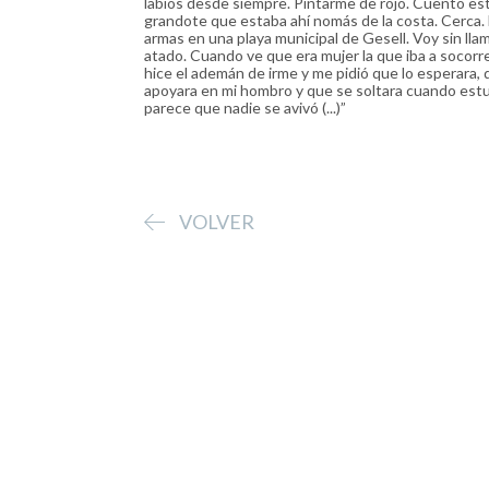
labios desde siempre. Pintarme de rojo. Cuento este
grandote que estaba ahí nomás de la costa. Cerca.
armas en una playa municipal de Gesell. Voy sin lla
atado. Cuando ve que era mujer la que iba a socorrer
hice el ademán de irme y me pidió que lo esperara, 
apoyara en mi hombro y que se soltara cuando estu
parece que nadie se avivó (...)”
VOLVER