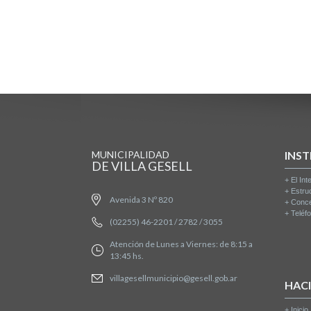
MUNICIPALIDAD
INST
DE VILLA GESELL
+
El Int
+
Estru
Avenida 3 Nº 820
+
Conce
+
Teléfo
(02255) 46-2201 / 2782 / 3055
Atención de Lunes a Viernes: de 8:15 a
13:45 hs.
villagesellmunicipio@gesell.gob.ar
HAC
+
Inicio