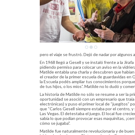
pero el viaje se frustró. Dejó de nadar por algunos
En 1968 llegó a Gesell y se instaló frente a la Jir
pidiendo permiso para colocar un aviso en la vidrie
Matilde entabla una charla y descubren que habían
el creador de la primer escuela de guardavidas en 
la Escuela podés ampliar tus conocimientos porque 
de tus hijos, o los míos”. Matilde no lo dudó y comen
La historia de Matilde no sólo se resume a ser la pr
oportunidad se asoció con un empresario que traía
electrónicas) y puso el primer local de “juegitos” 
que “Carlos Gesell siempre estaba por el centro, y 
Las Vegas. El detestaba el juego. El local fue crecie
sabía lo que podían provocar esas maquinitas, ¡c
cómo se jugaba".
Matilde fue naturalmente revolucionaria y de buen 