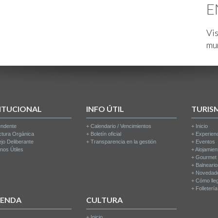
E
Vis
mu
ITUCIONAL
INFO ÚTIL
TURIS
endente
+
Calendario / Vencimientos
+
Inicio
ctura Orgánica
+
Boletín oficial
+
Experien
jo Deliberante
+
Transparencia en la gestión
+
Eventos
nos Útiles
+
Alojamien
+
Gourmet
+
Balneari
+
Novedad
+
Cómo lle
+
Folleterí
IENDA
CULTURA
+
Inicio