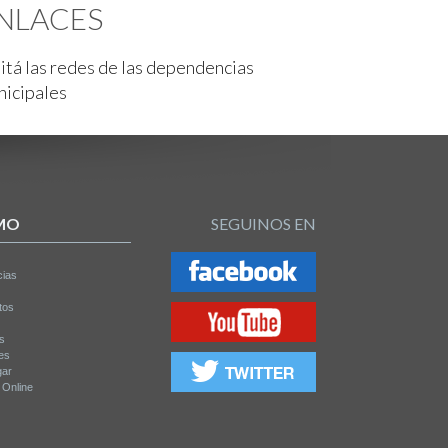
NLACES
itá las redes de las dependencias
nicipales
MO
SEGUINOS EN
cias
tos
os
es
gar
a Online