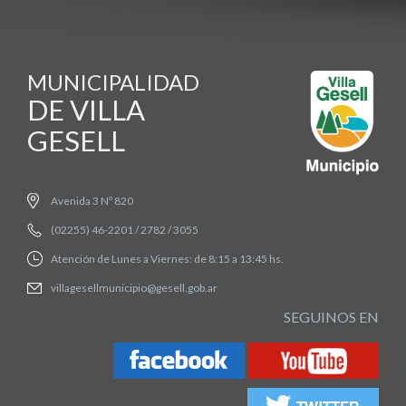
MUNICIPALIDAD
DE VILLA
GESELL
Avenida 3 Nº 820
(02255) 46-2201 / 2782 / 3055
Atención de Lunes a Viernes: de 8:15 a 13:45 hs.
villagesellmunicipio@gesell.gob.ar
SEGUINOS EN