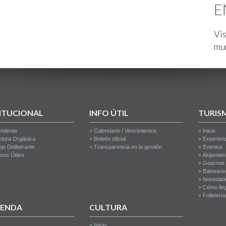
E
Vis
mu
ITUCIONAL
INFO ÚTIL
TURIS
endente
+
Calendario / Vencimientos
+
Inicio
ctura Orgánica
+
Boletín oficial
+
Experien
jo Deliberante
+
Transparencia en la gestión
+
Eventos
nos Útiles
+
Alojamien
+
Gourmet
+
Balneari
+
Novedad
+
Cómo lle
+
Folleterí
IENDA
CULTURA
+
Inicio