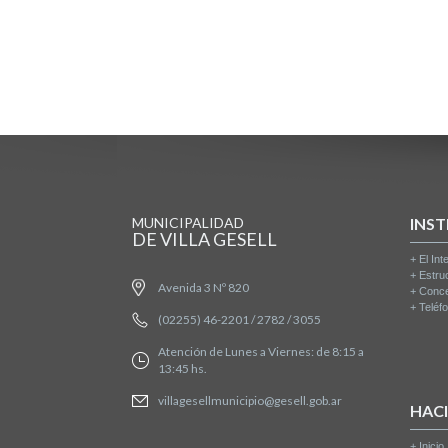
MUNICIPALIDAD
INST
DE VILLA GESELL
+
El Int
+
Estru
Avenida 3 Nº 820
+
Conce
+
Teléfo
(02255) 46-2201 / 2782 / 3055
Atención de Lunes a Viernes: de 8:15 a
13:45 hs.
villagesellmunicipio@gesell.gob.ar
HAC
+
Inicio