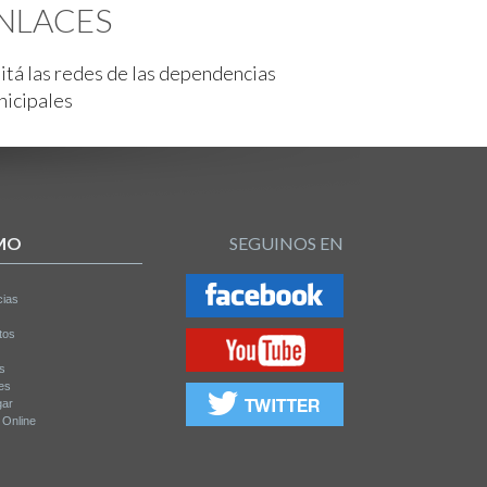
NLACES
itá las redes de las dependencias
nicipales
MO
SEGUINOS EN
cias
tos
os
es
gar
a Online