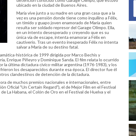
detención conocido como Garage Olimpo, que estuvo
ubicado en la ciudad de Buenos Aires.
María vive junto a su madre en una gran casa que a la
vez es una pensión donde tiene como inquilino a Félix,
un tímido y guapo joven enamorado de María quien
resulta ser soldado represor del Garage Olimpo. Ella,
en un intento desesperado y creyendo que es su
única vía de escape, intenta enamorar a Félix en
cautiverio. Tras un evento inesperado Félix no intenta
salvar a María de su destino fatal.
ramática-histórica de 1999 dirigida por Marco Bechis y
a, Enrique Piñeyro y Dominique Sanda. El film relata lo ocurrido
 la última dictadura civico-militar argentina (1976-1983), y los
frieron los desaparecidos durante esa época. El director fue él
ros clandestinos de detención de la dictadura.
ora de muchos premios nacionales e internacionales, entre
ión Oficial "Un Certain Regard"), el de Mejor Film en el Festival
 de La Habana, el Colón de Oro en el Festival de Huelva y el