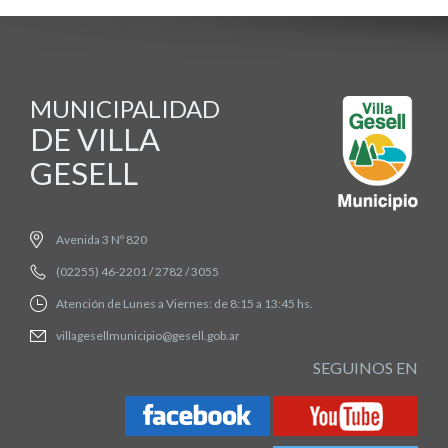
MUNICIPALIDAD
DE VILLA
GESELL
Avenida 3 Nº 820
(02255) 46-2201 / 2782 / 3055
Atención de Lunes a Viernes: de 8:15 a 13:45 hs.
villagesellmunicipio@gesell.gob.ar
SEGUINOS EN