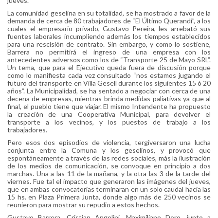
jueves.
La comunidad geselina en su totalidad, se ha mostrado a favor de la
demanda de cerca de 80 trabajadores de “El Último Querandí”, a los
cuales el empresario privado, Gustavo Pereira, les arrebató sus
fuentes laborales incumpliendo además los tiempos establecidos
para una rescisión de contrato. Sin embargo, y como lo sostiene,
Barrera no permitirá el ingreso de una empresa con los
antecedentes adversos como los de “Transporte 25 de Mayo SRL”.
Un tema, que para el Ejecutivo queda fuera de discusión porque
como lo manifiesta cada vez consultado “nos estamos jugando el
futuro del transporte en Villa Gesell durante los siguientes 15 ó 20
años”. La Municipalidad, se ha sentado a negociar con cerca de una
decena de empresas, mientras brinda medidas paliativas ya que al
final, el pueblo tiene que viajar. El mismo Intendente ha propuesto
la creación de una Cooperativa Municipal, para devolver el
transporte a los vecinos, y los puestos de trabajo a los
trabajadores.
Pero esos dos episodios de violencia, tergiversaron una lucha
conjunta entre la Comuna y los geselinos, y provocó que
espontáneamente a través de las redes sociales, más la ilustración
de los medios de comunicación, se convoque en principio a dos
marchas. Una a las 11 de la mañana, y la otra las 3 de la tarde del
viernes. Fue tal el impacto que generaron las imágenes del jueves,
que en ambas convocatorias terminaran en un solo caudal hacia las
15 hs. en Plaza Primera Junta, donde algo más de 250 vecinos se
reunieron para mostrar su repudio a estos hechos.
Gustavo Barrera, Cristian Angelini, Maximiliano Doro, junto a