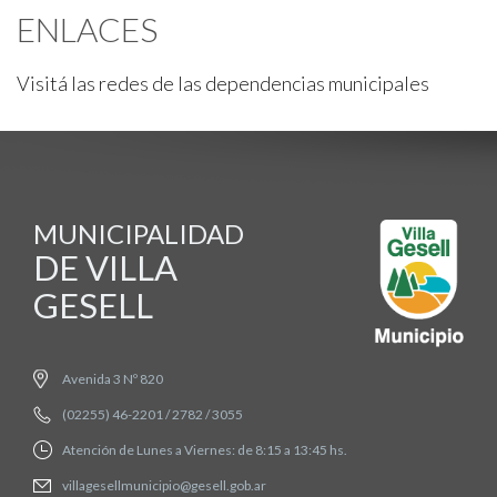
ENLACES
Visitá las redes de las dependencias municipales
MUNICIPALIDAD
DE VILLA
GESELL
Avenida 3 Nº 820
(02255) 46-2201 / 2782 / 3055
Atención de Lunes a Viernes: de 8:15 a 13:45 hs.
villagesellmunicipio@gesell.gob.ar