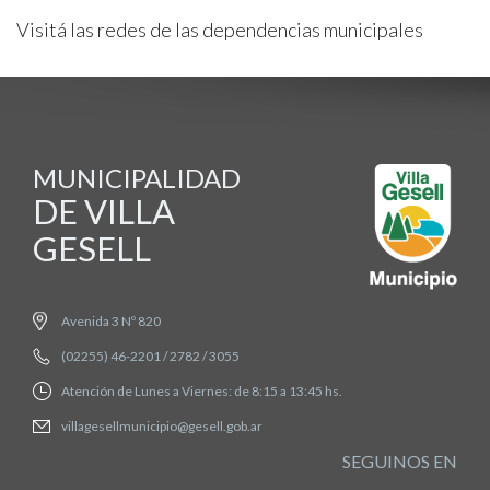
Visitá las redes de las dependencias municipales
MUNICIPALIDAD
DE VILLA
GESELL
Avenida 3 Nº 820
(02255) 46-2201 / 2782 / 3055
Atención de Lunes a Viernes: de 8:15 a 13:45 hs.
villagesellmunicipio@gesell.gob.ar
SEGUINOS EN