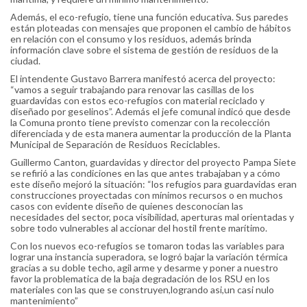
Además, el eco-refugio, tiene una función educativa. Sus paredes
están ploteadas con mensajes que proponen el cambio de hábitos
en relación con el consumo y los residuos, además brinda
información clave sobre el sistema de gestión de residuos de la
ciudad.
El intendente Gustavo Barrera manifestó acerca del proyecto:
“vamos a seguir trabajando para renovar las casillas de los
guardavidas con estos eco-refugios con material reciclado y
diseñado por geselinos”. Además el jefe comunal indicó que desde
la Comuna pronto tiene previsto comenzar con la recolección
diferenciada y de esta manera aumentar la producción de la Planta
Municipal de Separación de Residuos Reciclables.
Guillermo Canton, guardavidas y director del proyecto Pampa Siete
se refirió a las condiciones en las que antes trabajaban y a cómo
este diseño mejoró la situación: “los refugios para guardavidas eran
construcciones proyectadas con mínimos recursos o en muchos
casos con evidente diseño de quienes desconocían las
necesidades del sector, poca visibilidad, aperturas mal orientadas y
sobre todo vulnerables al accionar del hostil frente marítimo.
Con los nuevos eco-refugios se tomaron todas las variables para
lograr una instancia superadora, se logró bajar la variación térmica
gracias a su doble techo, agil arme y desarme y poner a nuestro
favor la problematica de la baja degradación de los RSU en los
materiales con las que se construyen,logrando asi,un casi nulo
mantenimiento”