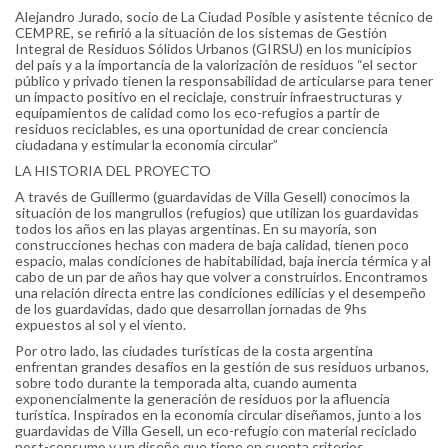
Alejandro Jurado, socio de La Ciudad Posible y asistente técnico de
CEMPRE, se refirió a la situación de los sistemas de Gestión
Integral de Residuos Sólidos Urbanos (GIRSU) en los municipios
del país y a la importancia de la valorización de residuos “el sector
público y privado tienen la responsabilidad de articularse para tener
un impacto positivo en el reciclaje, construir infraestructuras y
equipamientos de calidad como los eco-refugios a partir de
residuos reciclables, es una oportunidad de crear conciencia
ciudadana y estimular la economía circular”
LA HISTORIA DEL PROYECTO
A través de Guillermo (guardavidas de Villa Gesell) conocimos la
situación de los mangrullos (refugios) que utilizan los guardavidas
todos los años en las playas argentinas. En su mayoría, son
construcciones hechas con madera de baja calidad, tienen poco
espacio, malas condiciones de habitabilidad, baja inercia térmica y al
cabo de un par de años hay que volver a construirlos. Encontramos
una relación directa entre las condiciones edilicias y el desempeño
de los guardavidas, dado que desarrollan jornadas de 9hs
expuestos al sol y el viento.
Por otro lado, las ciudades turísticas de la costa argentina
enfrentan grandes desafíos en la gestión de sus residuos urbanos,
sobre todo durante la temporada alta, cuando aumenta
exponencialmente la generación de residuos por la afluencia
turística. Inspirados en la economía circular diseñamos, junto a los
guardavidas de Villa Gesell, un eco-refugio con material reciclado
post-consumo y un diseño que tiene en cuenta criterios