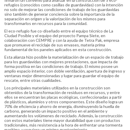
firmaron un convenio para avanzar en la construcción de 5 eco-
refugios (conocidos como casillas de guardavidas) con la intención
no solo de mejorar las condiciones de trabajo de los guardavidas
sino también de generar conciencia sobre la importancia de la
separación en origen y la valorización de los mismos para
transformarlos en recursos para la comunidad.
El eco-refugio fue co-diseñado entre el equipo técnico de La
Ciudad Posible y el equipo del proyecto Pampa Siete, en
colaboración con CEMPRE y con la ayuda de Tetra Pak, empresa
que promueve el reciclaje de sus envases, materia prima
fundamental de los paneles aplicados en esta construcción.
Esta alianza hizo posible la materialización de un espacio de trabajo
para los guardavidas con mejores prestaciones, que impacta de
forma positiva en las condiciones de trabajo. El mismo posee un
amplio espacio interior, con doble ventilación, apertura de ingreso y
ventanas mejor dimensionadas y lugar para guardar el equipo de
rescate, entre otras cualidades.
Los principales materiales utilizados en la construcción son
obtenidos de la transformación de residuos en recursos, y entre
ellos se encuentran las placas ecológicas, confeccionadas a partir
de plásticos, aluminios y otros componentes. Este diseño logra un
70% de eficiencia y ahorro de energía, disminuyendo la huella de
carbono, generando un impacto positivo en el ambiente y
aumentando los volúmenes de reciclado. Además, la construcción
con estos materiales tiene mayor durabilidad que con productos
tradicionales, más resistencia a la hora de enfrentar una tormenta
marítima, y requiere un mínimo mantenimiento.