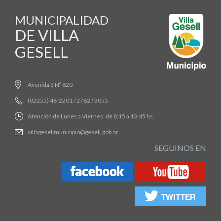
MUNICIPALIDAD
DE VILLA
GESELL
Avenida 3 Nº 820
(02255) 46-2201 / 2782 / 3055
Atención de Lunes a Viernes: de 8:15 a 13:45 hs.
villagesellmunicipio@gesell.gob.ar
SEGUINOS EN