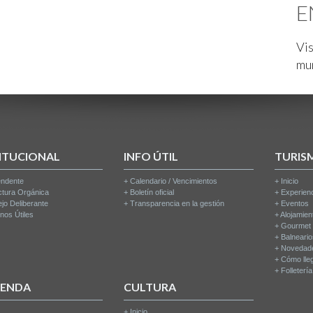
E
Vis
mu
ITUCIONAL
INFO ÚTIL
TURIS
endente
+
Calendario / Vencimientos
+
Inicio
ctura Orgánica
+
Boletín oficial
+
Experien
jo Deliberante
+
Transparencia en la gestión
+
Eventos
nos Útiles
+
Alojamien
+
Gourmet
+
Balneari
+
Novedad
+
Cómo lle
+
Folleterí
IENDA
CULTURA
+
Inicio