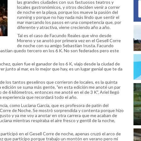
las grandes ciudades con sus fastuosos teatros y
locales gastronómicos, y otros deciden venir a correr
de noche en la playa, porque los mueve la pasión del
running y porque no hay nada más lindo que sentir el
mar marcando los pasos en una competencia que, por
diferente y atractiva, viene creciendo año a año.
Tal es el caso de Facundo Reales que vino desde
Moreno y se anotó por primera vez en el Gesell Corre
de noche con su amigo Sebastian Irusta. Facundo
Sebastian quedo tercero en los 6 K. No son federados pero este
chez, quien fue el ganador de los 6 K, viajo desde la ciudad de
er junto al mar, es lo mejor que hay, es un lugar genial que te da
e los tantos geselinos que corrieron de locales, es la quinta
a edición se suma más gente, "en esta edición me anoté un par
o de 6 kilómetros, entonces me anoté en el de 3 K", Ariel llegó
 experiencia que recordará todo el año.
cia, como Luciana Garcia, que es profesora de patín del
ll Corre de Noche. Se mostró sorprendida y contenta porque hizo
gusto y ya me voy a anotar en otra carrera que me acaban de
uciana mientras respiraba el aire fresco y gentil de la noche,
e participó en el Gesell Corre de noche, apenas cruzó el arco de
vez que participo porque trabajo un montón en verano pero mi