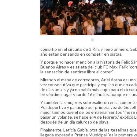
compitió en el circuito de 3 Km. y llegó primero, 
año están pensando en competir en pistas.
Y porque no hacer mención a la historia de Félix Sán
Buenos Aires y es atleta del club FC Max. Félix "corr
la sensación de sentirse libre al correr."
Mirando el mapa de corredores, Ariel Arana es uno d
vez consecutiva que participa y explicó que en cad
de días antes y ya no había más cupo para el circuit
en séptimo lugar y tardo 16 minutos, aunque es una
Y también las mujeres sobresalieron en la competen
Polideportivo y participó por primera vez de Gese
mejor tiempo que el de los entrenamientos "me re 
pasar un volante, se hace el 4 de febrero." explicó L
después de un día caluroso de playa.
Finalmente, Leticia Gabia, otra de las geselinas qu
llegada expresó a Prensa Municipal "es la primera 