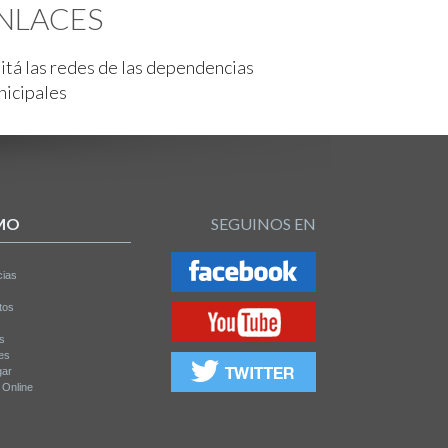
NLACES
itá las redes de las dependencias
nicipales
MO
SEGUINOS EN
cias
tos
os
es
gar
a Online