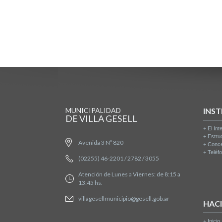
MUNICIPALIDAD
INST
DE VILLA GESELL
+
El Int
+
Estru
Avenida 3 Nº 820
+
Conce
+
Teléfo
(02255) 46-2201 / 2782 / 3055
Atención de Lunes a Viernes: de 8:15 a
13:45 hs.
villagesellmunicipio@gesell.gob.ar
HAC
+
Inicio