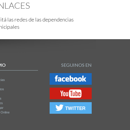
NLACES
itá las redes de las dependencias
nicipales
MO
SEGUINOS EN
cias
tos
os
es
gar
a Online