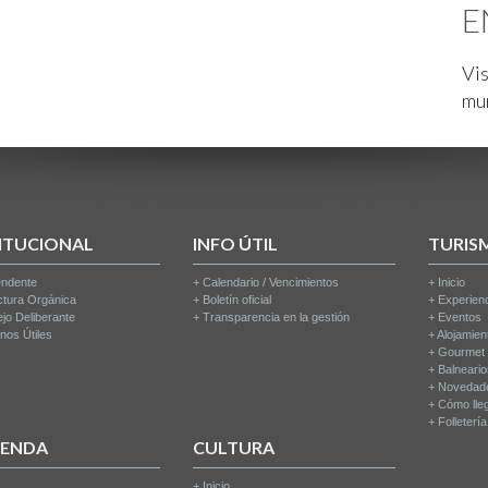
E
Vis
mu
ITUCIONAL
INFO ÚTIL
TURIS
endente
+
Calendario / Vencimientos
+
Inicio
ctura Orgánica
+
Boletín oficial
+
Experien
jo Deliberante
+
Transparencia en la gestión
+
Eventos
nos Útiles
+
Alojamien
+
Gourmet
+
Balneari
+
Novedad
+
Cómo lle
+
Folleterí
IENDA
CULTURA
+
Inicio