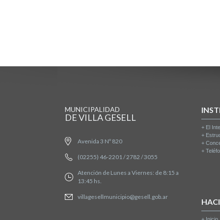
MUNICIPALIDAD
INST
DE VILLA GESELL
+
El Int
+
Estru
Avenida 3 Nº 820
+
Conce
+
Teléfo
(02255) 46-2201 / 2782 / 3055
Atención de Lunes a Viernes: de 8:15 a
13:45 hs.
villagesellmunicipio@gesell.gob.ar
HAC
+
Inicio