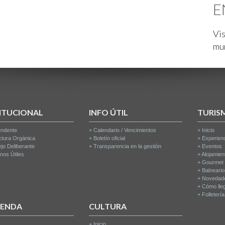
E
Vis
mu
ITUCIONAL
INFO ÚTIL
TURIS
endente
+
Calendario / Vencimientos
+
Inicio
ctura Orgánica
+
Boletín oficial
+
Experien
jo Deliberante
+
Transparencia en la gestión
+
Eventos
nos Útiles
+
Alojamien
+
Gourmet
+
Balneari
+
Novedad
+
Cómo lle
+
Folleterí
IENDA
CULTURA
+
Inicio