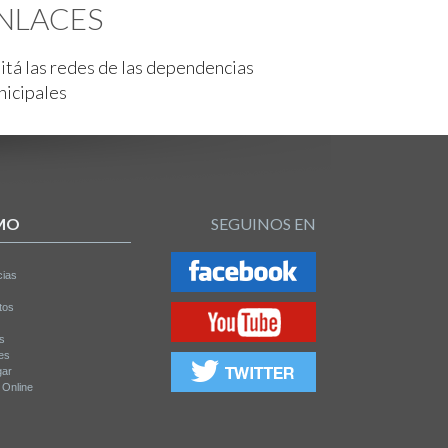
NLACES
itá las redes de las dependencias
nicipales
MO
SEGUINOS EN
cias
tos
os
es
gar
a Online