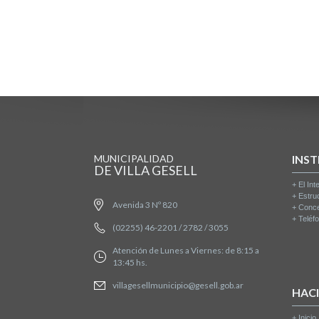
MUNICIPALIDAD
INST
DE VILLA GESELL
+
El Int
+
Estru
Avenida 3 Nº 820
+
Conce
+
Teléfo
(02255) 46-2201 / 2782 / 3055
Atención de Lunes a Viernes: de 8:15 a
13:45 hs.
villagesellmunicipio@gesell.gob.ar
HAC
+
Inicio