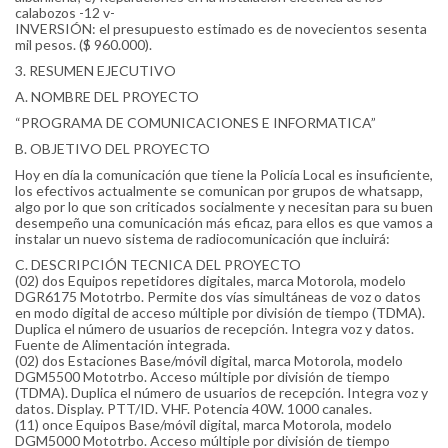
calabozos -12 v-
INVERSIÓN: el presupuesto estimado es de novecientos sesenta
mil pesos. ($ 960.000).
3. RESUMEN EJECUTIVO
A. NOMBRE DEL PROYECTO
“PROGRAMA DE COMUNICACIONES E INFORMATICA”
B. OBJETIVO DEL PROYECTO
Hoy en día la comunicación que tiene la Policía Local es insuficiente,
los efectivos actualmente se comunican por grupos de whatsapp,
algo por lo que son criticados socialmente y necesitan para su buen
desempeño una comunicación más eficaz, para ellos es que vamos a
instalar un nuevo sistema de radiocomunicación que incluirá:
C. DESCRIPCIÓN TECNICA DEL PROYECTO
(02) dos Equipos repetidores digitales, marca Motorola, modelo
DGR6175 Mototrbo. Permite dos vías simultáneas de voz o datos
en modo digital de acceso múltiple por división de tiempo (TDMA).
Duplica el número de usuarios de recepción. Integra voz y datos.
Fuente de Alimentación integrada.
(02) dos Estaciones Base/móvil digital, marca Motorola, modelo
DGM5500 Mototrbo. Acceso múltiple por división de tiempo
(TDMA). Duplica el número de usuarios de recepción. Integra voz y
datos. Display. PTT/ID. VHF. Potencia 40W. 1000 canales.
(11) once Equipos Base/móvil digital, marca Motorola, modelo
DGM5000 Mototrbo. Acceso múltiple por división de tiempo