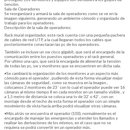
tención.
Sala de Operadores
Se reorganizará y armará la sala de operadores como se ve en la
imagen siguiente, generando un ambiente cómodo y organizado de
trabajo para los operadores.
Descripción de la sala de operadores:
Rack mural organizador, este rack cuenta con una pequeña pachera
de cables de red UTP, a la cual llegaran todos los cables que
posteriormente conectaran las pc de los operadores.
También se incluye un sw cisco gigabit, que será el encargado de la
comunicación entre los puestos operadores y el rack general.
Por ultimo una ups, que será la encargada de alimentar la tensión
de todas las pc, sw y monitores que se encuentren en dicha sala.
•Se cambiará la organización de los monitores a un aspecto más
cómodo para el operador , pudiendo de esta forma visualizar mejor
las cámaras de seguridad , como se muestra en la imagen ,
colocamos 2 monitores de 23 ‘ con lo cual el operador puede ver 16
cámaras al mismo tiempo 8 en cada monitor en un tamaño visible , y
a 1,5 metro de distancia se coloca una tv de 32’ o 42’ , con un
montaje desde el techo de esta forma el operador con un simple
movimiento de vista hacia arriba podrá visualizar otras cámaras.
•Más atrás se encuentra el operador (103), normalmente es el
encargado de manejar las emergencias y atender los llamados y
realizar las derivaciones de los mismos, en el caso que no se
requiera se podrá convertir en un operador más.