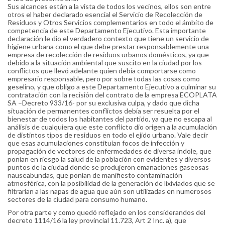
Sus alcances están a la vista de todos los vecinos, ellos son entre
otros el haber declarado esencial el Servicio de Recolección de
Residuos y Otros Servicios complementarios en todo el ámbito de
competencia de este Departamento Ejecutivo. Esta importante
declaración le dio el verdadero contexto que tiene un servicio de
higiene urbana como el que debe prestar responsablemente una
empresa de recolección de residuos urbanos domésticos, ya que
debido a la situación ambiental que suscito en la ciudad por los
conflictos que llevó adelante quien debía comportarse como
empresario responsable, pero por sobre todas las cosas como
geselino, y que obligo a este Departamento Ejecutivo a culminar su
contratación con la recisión del contrato de la empresa ECOPLATA
SA –Decreto 933/16- por su exclusiva culpa, y dado que dicha
situación de permanentes conflictos debía ser resuelta por el
bienestar de todos los habitantes del partido, ya que no escapa al
análisis de cualquiera que este conflicto dio origen a la acumulación
de distintos tipos de residuos en todo el ejido urbano. Vale decir
que esas acumulaciones constituían focos de infección y
propagación de vectores de enfermedades de diversa índole, que
ponían en riesgo la salud de la población con evidentes y diversos
puntos de la ciudad donde se produjeron emanaciones gaseosas
nauseabundas, que ponían de manifiesto contaminación
atmosférica, con la posibilidad de la generación de lixiviados que se
filtrarían a las napas de agua que aún son utilizadas en numerosos
sectores de la ciudad para consumo humano.
Por otra parte y como quedó reflejado en los considerandos del
decreto 1114/16 la ley provincial 11.723, Art 2 Inc. a), que