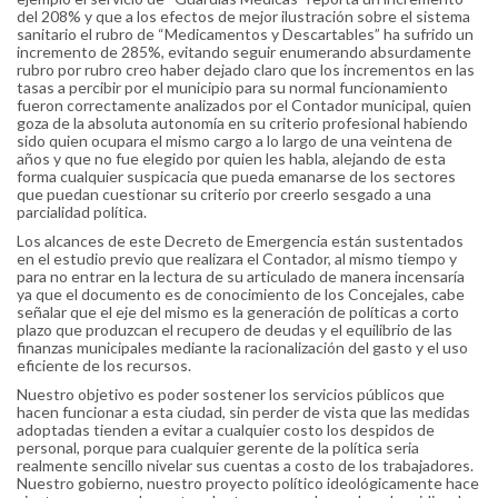
del 208% y que a los efectos de mejor ilustración sobre el sistema
sanitario el rubro de “Medicamentos y Descartables” ha sufrido un
incremento de 285%, evitando seguir enumerando absurdamente
rubro por rubro creo haber dejado claro que los incrementos en las
tasas a percibir por el municipio para su normal funcionamiento
fueron correctamente analizados por el Contador municipal, quien
goza de la absoluta autonomía en su criterio profesional habiendo
sido quien ocupara el mismo cargo a lo largo de una veintena de
años y que no fue elegido por quien les habla, alejando de esta
forma cualquier suspicacia que pueda emanarse de los sectores
que puedan cuestionar su criterio por creerlo sesgado a una
parcialidad política.
Los alcances de este Decreto de Emergencia están sustentados
en el estudio previo que realizara el Contador, al mismo tiempo y
para no entrar en la lectura de su articulado de manera incensaría
ya que el documento es de conocimiento de los Concejales, cabe
señalar que el eje del mismo es la generación de políticas a corto
plazo que produzcan el recupero de deudas y el equilibrio de las
finanzas municipales mediante la racionalización del gasto y el uso
eficiente de los recursos.
Nuestro objetivo es poder sostener los servicios públicos que
hacen funcionar a esta ciudad, sin perder de vista que las medidas
adoptadas tienden a evitar a cualquier costo los despidos de
personal, porque para cualquier gerente de la política seria
realmente sencillo nivelar sus cuentas a costo de los trabajadores.
Nuestro gobierno, nuestro proyecto político ideológicamente hace