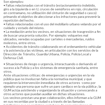
Son ejemplos:
• Faltas relacionadas con el tránsito (estacionamiento indebido,
giro a la izquierda o en U, cruces de semáforos en rojo, circulación
en contramano, no utilización del cinturón de seguridad o casco)
primando el objetivo de aleccionar a los infractores para prevenir la
repetición del hecho.
• Faltas relacionadas con el uso del mobiliario urbano velando por el
cuidado y estado del mismo.
• La mediación ante los vecinos, en situaciones de trasgresión a fin
de buscar una pronta solución. Por ejemplo: volquetes mal
ubicados, veredas ocupadas por carteles o mercaderías, ruidos
molestos, entre otros.
• Accidentes de tránsito colaborando en el ordenamiento vehicular
y la asistencia a las víctimas, en articulación con los servicios de la
Dirección de Tránsito, Guardia Urbana, Policía, Policía Local y
Defensa Civil.
• Situaciones de riesgo o urgencia, interactuando o derivando el
suceso a la Policía y a los sistemas de emergencia sanitaria, entre
otros.
Ante situaciones críticas: de emergencias o urgencias en la vía
pública que no involucran falta a la normativa municipal, y que
requieren la intervención inmediata de otros actores -como por
ejemplo una persona que sufre un paro cardíaco en la vía pública-, la
GUM actúa asistiendo y organizando la situación y convocando a
otros actores que puedan auxiliar en dichas situaciones.
Los vecinos prestan una gran colaboración, ellos informan a la GUM
en sus recorridas por la ciudad o a través de las llamadas