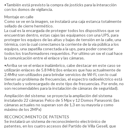
•También está previsto la compra de josticks para la interacción
con los domos de vigilancia.
Montaje en calle
Como se ve en la imagen, se instalará una caja estanca totalmente
sellado de cierre hermético.
La cual es la encargada de proteger todos los dispositivos que se
encuentran dentro, estas cajas las equipamos con una UPS, para
proteger los equipos de las altas y bajas de tensión en la calle, una
térmica, con la cual conectamos la corriente de la vía pública a los
equipos, una zapatilla conectada a la ups, para poder conectar
todos los trasformadores requeridos. Por ultimo un sw el cual hace
la comunicación entre el enlace y las cámaras.
•Arriba se ve el enlace inalámbrico, cabe destacar en este caso se
utilizarán enlaces de 5.8 MHz (los enlaces que hay actualmente de
2.4Mhz son utilizados para brindar servicios de Wi-Fi, con lo cual
tienen un problema de frecuencias, el espectro radioeléctrico está
infectado y sobrecargado de este tipo de frecuencias. Por ende, no
son recomendables para la instalación de cámaras de seguridad).
Ampliación del sistema: se proyecta la ampliación del sistema
instalando 22 cámaras Pelco de 5 Mpx y 12 Domos Panasonic (las
cámaras actuales no superan son de 1,3 en su mayoría y como
máximo de los 2MPx)
RECONOCIMIENTO DE PATENTES
Se instalará un sistema de reconocimiento electrónico de
patentes, en los cuatro accesos del Partido de Villa Gesell, que