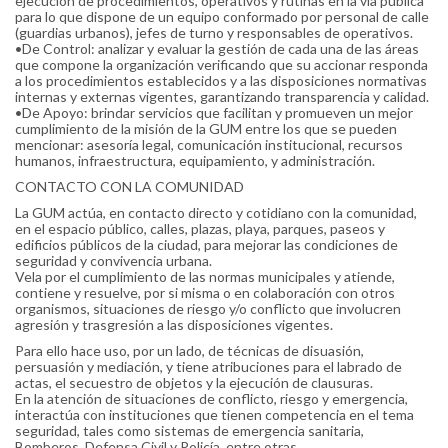
ejecución de procedimientos, operativos y rutinas en la vía pública
para lo que dispone de un equipo conformado por personal de calle
(guardias urbanos), jefes de turno y responsables de operativos.
•De Control: analizar y evaluar la gestión de cada una de las áreas
que compone la organización verificando que su accionar responda
a los procedimientos establecidos y a las disposiciones normativas
internas y externas vigentes, garantizando transparencia y calidad.
•De Apoyo: brindar servicios que facilitan y promueven un mejor
cumplimiento de la misión de la GUM entre los que se pueden
mencionar: asesoría legal, comunicación institucional, recursos
humanos, infraestructura, equipamiento, y administración.
CONTACTO CON LA COMUNIDAD
La GUM actúa, en contacto directo y cotidiano con la comunidad,
en el espacio público, calles, plazas, playa, parques, paseos y
edificios públicos de la ciudad, para mejorar las condiciones de
seguridad y convivencia urbana.
Vela por el cumplimiento de las normas municipales y atiende,
contiene y resuelve, por si misma o en colaboración con otros
organismos, situaciones de riesgo y/o conflicto que involucren
agresión y trasgresión a las disposiciones vigentes.
Para ello hace uso, por un lado, de técnicas de disuasión,
persuasión y mediación, y tiene atribuciones para el labrado de
actas, el secuestro de objetos y la ejecución de clausuras.
En la atención de situaciones de conflicto, riesgo y emergencia,
interactúa con instituciones que tienen competencia en el tema
seguridad, tales como sistemas de emergencia sanitaria,
Bomberos, Defensa Civil y Policía, entre otras.