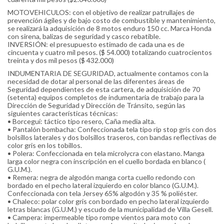
MOTOVEHICULOS: con el objetivo de realizar patrullajes de
prevención ágiles y de bajo costo de combustible y mantenimiento,
se realizará la adquisición de 8 motos enduro 150 cc. Marca Honda
con sirena, balizas de seguridad y casco rebatible.
INVERSIÓN: el presupuesto estimado de cada una es de
cincuenta y cuatro mil pesos. ($ 54.000) totalizando cuatrocientos
treinta y dos mil pesos ($ 432.000)
INDUMENTARIA DE SEGURIDAD, actualmente contamos con la
necesidad de dotar al personal de las diferentes áreas de
Seguridad dependientes de esta cartera, de adquisición de 70
(setenta) equipos completos de indumentaria de trabajo para la
Dirección de Seguridad y Dirección de Tránsito, según las
siguientes características técnicas:
• Borceguí: táctico tipo resero, Caña media alta.
• Pantalón bombacha: Confeccionada tela tipo rip stop gris con dos
bolsillos laterales y dos bolsillos traseros, con bandas reflectivas de
color gris en los tobillos.
• Polera: Confeccionada en tela microlycra con elastano. Manga
larga color negra con inscripción en el cuello bordada en blanco (
G.U.M.).
• Remera: negra de algodón manga corta cuello redondo con
bordado en el pecho lateral izquierdo en color blanco (G.U.M.).
Confeccionada con tela Jersey 65% algodón y 35 % poliéster.
• Chaleco: polar color gris con bordado en pecho lateral izquierdo
letras blancas (G.U.M.) y escudo de la municipalidad de Villa Gesell.
• Campera: impermeable tipo rompe vientos para moto con