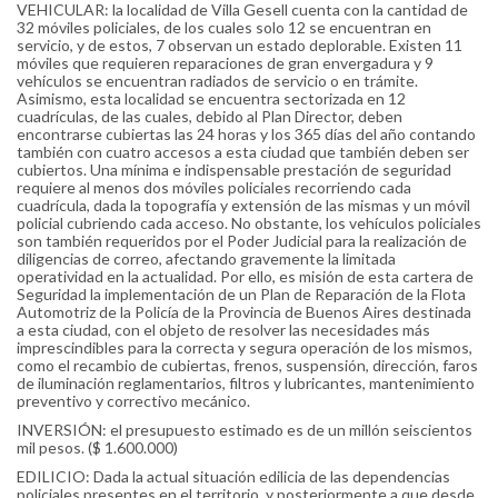
VEHICULAR: la localidad de Villa Gesell cuenta con la cantidad de
32 móviles policiales, de los cuales solo 12 se encuentran en
servicio, y de estos, 7 observan un estado deplorable. Existen 11
móviles que requieren reparaciones de gran envergadura y 9
vehículos se encuentran radiados de servicio o en trámite.
Asimismo, esta localidad se encuentra sectorizada en 12
cuadrículas, de las cuales, debido al Plan Director, deben
encontrarse cubiertas las 24 horas y los 365 días del año contando
también con cuatro accesos a esta ciudad que también deben ser
cubiertos. Una mínima e indispensable prestación de seguridad
requiere al menos dos móviles policiales recorriendo cada
cuadrícula, dada la topografía y extensión de las mismas y un móvil
policial cubriendo cada acceso. No obstante, los vehículos policiales
son también requeridos por el Poder Judicial para la realización de
diligencias de correo, afectando gravemente la limitada
operatividad en la actualidad. Por ello, es misión de esta cartera de
Seguridad la implementación de un Plan de Reparación de la Flota
Automotriz de la Policía de la Provincia de Buenos Aires destinada
a esta ciudad, con el objeto de resolver las necesidades más
imprescindibles para la correcta y segura operación de los mismos,
como el recambio de cubiertas, frenos, suspensión, dirección, faros
de iluminación reglamentarios, filtros y lubricantes, mantenimiento
preventivo y correctivo mecánico.
INVERSIÓN: el presupuesto estimado es de un millón seiscientos
mil pesos. ($ 1.600.000)
EDILICIO: Dada la actual situación edilicia de las dependencias
policiales presentes en el territorio, y posteriormente a que desde