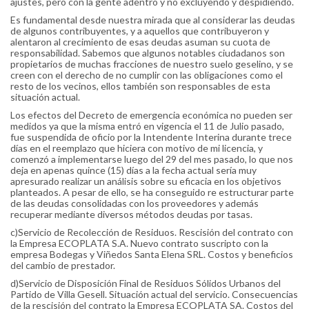
ajustes, pero con la gente adentro y no excluyendo y despidiendo.
Es fundamental desde nuestra mirada que al considerar las deudas
de algunos contribuyentes, y a aquellos que contribuyeron y
alentaron al crecimiento de esas deudas asuman su cuota de
responsabilidad. Sabemos que algunos notables ciudadanos son
propietarios de muchas fracciones de nuestro suelo geselino, y se
creen con el derecho de no cumplir con las obligaciones como el
resto de los vecinos, ellos también son responsables de esta
situación actual.
Los efectos del Decreto de emergencia económica no pueden ser
medidos ya que la misma entró en vigencia el 11 de Julio pasado,
fue suspendida de oficio por la Intendente Interina durante trece
días en el reemplazo que hiciera con motivo de mi licencia, y
comenzó a implementarse luego del 29 del mes pasado, lo que nos
deja en apenas quince (15) días a la fecha actual sería muy
apresurado realizar un análisis sobre su eficacia en los objetivos
planteados. A pesar de ello, se ha conseguido re estructurar parte
de las deudas consolidadas con los proveedores y además
recuperar mediante diversos métodos deudas por tasas.
c)Servicio de Recolección de Residuos. Rescisión del contrato con
la Empresa ECOPLATA S.A. Nuevo contrato suscripto con la
empresa Bodegas y Viñedos Santa Elena SRL. Costos y beneficios
del cambio de prestador.
d)Servicio de Disposición Final de Residuos Sólidos Urbanos del
Partido de Villa Gesell. Situación actual del servicio. Consecuencias
de la rescisión del contrato la Empresa ECOPLATA SA. Costos del