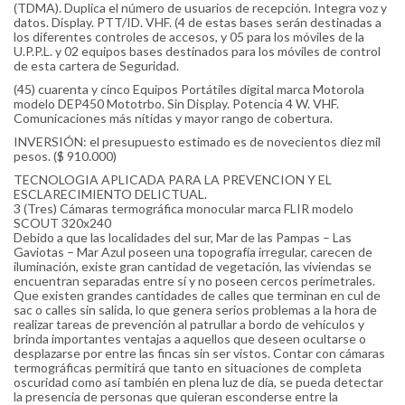
(TDMA). Duplica el número de usuarios de recepción. Integra voz y
datos. Display. PTT/ID. VHF. (4 de estas bases serán destinadas a
los diferentes controles de accesos, y 05 para los móviles de la
U.P.P.L. y 02 equipos bases destinados para los móviles de control
de esta cartera de Seguridad.
(45) cuarenta y cinco Equipos Portátiles digital marca Motorola
modelo DEP450 Mototrbo. Sin Display. Potencia 4 W. VHF.
Comunicaciones más nítidas y mayor rango de cobertura.
INVERSIÓN: el presupuesto estimado es de novecientos diez mil
pesos. ($ 910.000)
TECNOLOGIA APLICADA PARA LA PREVENCION Y EL
ESCLARECIMIENTO DELICTUAL.
3 (Tres) Cámaras termográfica monocular marca FLIR modelo
SCOUT 320x240
Debido a que las localidades del sur, Mar de las Pampas – Las
Gaviotas – Mar Azul poseen una topografía irregular, carecen de
iluminación, existe gran cantidad de vegetación, las viviendas se
encuentran separadas entre sí y no poseen cercos perimetrales.
Que existen grandes cantidades de calles que terminan en cul de
sac o calles sin salida, lo que genera serios problemas a la hora de
realizar tareas de prevención al patrullar a bordo de vehículos y
brinda importantes ventajas a aquellos que deseen ocultarse o
desplazarse por entre las fincas sin ser vistos. Contar con cámaras
termográficas permitirá que tanto en situaciones de completa
oscuridad como así también en plena luz de día, se pueda detectar
la presencia de personas que quieran esconderse entre la