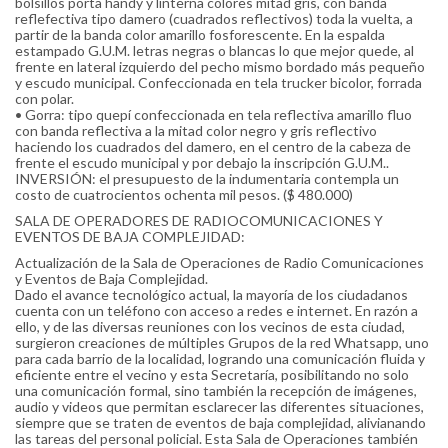
bolsillos porta handy y linterna colores mitad gris, con banda
reflefectiva tipo damero (cuadrados reflectivos) toda la vuelta, a
partir de la banda color amarillo fosforescente. En la espalda
estampado G.U.M. letras negras o blancas lo que mejor quede, al
frente en lateral izquierdo del pecho mismo bordado más pequeño
y escudo municipal. Confeccionada en tela trucker bicolor, forrada
con polar.
• Gorra: tipo quepí confeccionada en tela reflectiva amarillo fluo
con banda reflectiva a la mitad color negro y gris reflectivo
haciendo los cuadrados del damero, en el centro de la cabeza de
frente el escudo municipal y por debajo la inscripción G.U.M..
INVERSIÓN: el presupuesto de la indumentaria contempla un
costo de cuatrocientos ochenta mil pesos. ($ 480.000)
SALA DE OPERADORES DE RADIOCOMUNICACIONES Y
EVENTOS DE BAJA COMPLEJIDAD:
Actualización de la Sala de Operaciones de Radio Comunicaciones
y Eventos de Baja Complejidad.
Dado el avance tecnológico actual, la mayoría de los ciudadanos
cuenta con un teléfono con acceso a redes e internet. En razón a
ello, y de las diversas reuniones con los vecinos de esta ciudad,
surgieron creaciones de múltiples Grupos de la red Whatsapp, uno
para cada barrio de la localidad, logrando una comunicación fluida y
eficiente entre el vecino y esta Secretaría, posibilitando no solo
una comunicación formal, sino también la recepción de imágenes,
audio y videos que permitan esclarecer las diferentes situaciones,
siempre que se traten de eventos de baja complejidad, alivianando
las tareas del personal policial. Esta Sala de Operaciones también