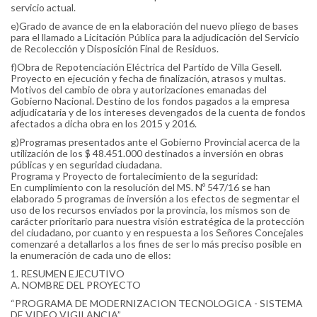
servicio actual.
e)Grado de avance de en la elaboración del nuevo pliego de bases
para el llamado a Licitación Pública para la adjudicación del Servicio
de Recolección y Disposición Final de Residuos.
f)Obra de Repotenciación Eléctrica del Partido de Villa Gesell.
Proyecto en ejecución y fecha de finalización, atrasos y multas.
Motivos del cambio de obra y autorizaciones emanadas del
Gobierno Nacional. Destino de los fondos pagados a la empresa
adjudicataria y de los intereses devengados de la cuenta de fondos
afectados a dicha obra en los 2015 y 2016.
g)Programas presentados ante el Gobierno Provincial acerca de la
utilización de los $ 48.451.000 destinados a inversión en obras
públicas y en seguridad ciudadana.
Programa y Proyecto de fortalecimiento de la seguridad:
En cumplimiento con la resolución del MS. Nº 547/16 se han
elaborado 5 programas de inversión a los efectos de segmentar el
uso de los recursos enviados por la provincia, los mismos son de
carácter prioritario para nuestra visión estratégica de la protección
del ciudadano, por cuanto y en respuesta a los Señores Concejales
comenzaré a detallarlos a los fines de ser lo más preciso posible en
la enumeración de cada uno de ellos:
1. RESUMEN EJECUTIVO
A. NOMBRE DEL PROYECTO
“PROGRAMA DE MODERNIZACION TECNOLOGICA - SISTEMA
DE VIDEO VIGILANCIA”