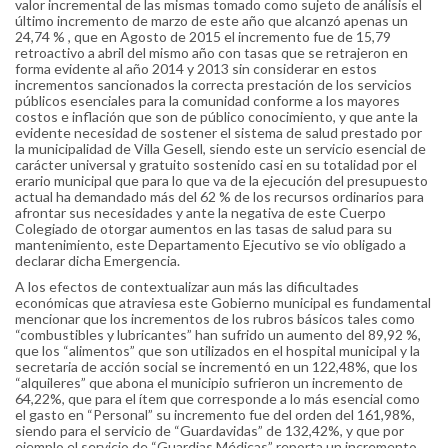
valor incremental de las mismas tomado como sujeto de análisis el
último incremento de marzo de este año que alcanzó apenas un
24,74 % , que en Agosto de 2015 el incremento fue de 15,79
retroactivo a abril del mismo año con tasas que se retrajeron en
forma evidente al año 2014 y 2013 sin considerar en estos
incrementos sancionados la correcta prestación de los servicios
públicos esenciales para la comunidad conforme a los mayores
costos e inflación que son de público conocimiento, y que ante la
evidente necesidad de sostener el sistema de salud prestado por
la municipalidad de Villa Gesell, siendo este un servicio esencial de
carácter universal y gratuito sostenido casi en su totalidad por el
erario municipal que para lo que va de la ejecución del presupuesto
actual ha demandado más del 62 % de los recursos ordinarios para
afrontar sus necesidades y ante la negativa de este Cuerpo
Colegiado de otorgar aumentos en las tasas de salud para su
mantenimiento, este Departamento Ejecutivo se vio obligado a
declarar dicha Emergencia.
A los efectos de contextualizar aun más las dificultades
económicas que atraviesa este Gobierno municipal es fundamental
mencionar que los incrementos de los rubros básicos tales como
“combustibles y lubricantes” han sufrido un aumento del 89,92 %,
que los “alimentos” que son utilizados en el hospital municipal y la
secretaria de acción social se incrementó en un 122,48%, que los
“alquileres” que abona el municipio sufrieron un incremento de
64,22%, que para el ítem que corresponde a lo más esencial como
el gasto en “Personal” su incremento fue del orden del 161,98%,
siendo para el servicio de “Guardavidas” de 132,42%, y que por
ejemplo el servicio de “Guardias Médicas” reporta un incremento