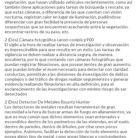
vegetación, que hayan utilizado vehículos recientemente, como así
también tiene aplicaciones para tareas de búsqueda y rescate, ya
que estas cámaras, a diferencia de las que cuentan con visión
nocturna, registran calor en lugar de iluminación, pudiéndose
diferenciar con gran facilidad la presencia de personas
sospechosas que se encuentren acechando entre la vegetación,
encontrar rastros de su paso, etc.
2 (Dos) Cámara fotográfica canon coolpix p900
El sigilo a la hora de realizar tareas de investigación y observación
es imprescindible para que resulte en un éxito. Las tareas de
vigilancia se deben realizar a distancia segura, de manera
encubierta, por lo que contando con cámaras fotográficas que
puedan registrar filmaciones, que posean lentes de gran aumento,
que puedan brindar el zoom necesario para detectar con claridad
conductas, permitirán a las divisiones de investigación de delitos
complejos o del tráfico de drogas realizar seguimientos y generar
evidencia realizando filmaciones en alta definición, para el
esclarecimiento de las investigaciones con mínimo riesgo de ser
detectados
2 (Dos) Detector De Metales Bounty Hunter
Los detectores de metales resultan herramientas de gran
necesidad a la hora de buscar armas de fuego en allanamientos, ya
que es muy común que dichos elementos sean enterrados y
escondidos dentro de los perímetros de las viviendas, en el suelo,
dentro de paredes, dentro de árboles, por citar unos pocos
ejemplos. Asimismo, facilitan la detección de todo elemento que
posea algún tipo de metal, como armas blancas o contundentes,