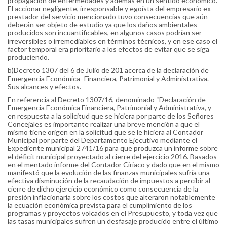
propagación de enfermedades y además en un sentido económico.
El accionar negligente, irresponsable y egoísta del empresario ex
prestador del servicio mencionado tuvo consecuencias que aún
deberán ser objeto de estudio ya que los daños ambientales
producidos son incuantificables, en algunos casos podrían ser
irreversibles o irremediables en términos técnicos, y en ese caso el
factor temporal era prioritario a los efectos de evitar que se siga
produciendo.
b)Decreto 1307 del 6 de Julio de 201 acerca de la declaración de
Emergencia Económica- Financiera, Patrimonial y Administrativa.
Sus alcances y efectos.
En referencia al Decreto 1307/16, denominado “Declaración de
Emergencia Económica Financiera, Patrimonial y Administrativa, y
en respuesta a la solicitud que se hiciera por parte de los Señores
Concejales es importante realizar una breve mención a que el
mismo tiene origen en la solicitud que se le hiciera al Contador
Municipal por parte del Departamento Ejecutivo mediante el
Expediente municipal 2741/16 para que produzca un informe sobre
el déficit municipal proyectado al cierre del ejercicio 2016. Basados
en el mentado informe del Contador Ciriaco y dado que en el mismo
manifestó que la evolución de las finanzas municipales sufría una
efectiva disminución de la recaudación de impuestos a percibir al
cierre de dicho ejercicio económico como consecuencia de la
presión inflacionaria sobre los costos que alteraron notablemente
la ecuación económica prevista para el cumplimiento de los
programas y proyectos volcados en el Presupuesto, y toda vez que
las tasas municipales sufren un desfasaje producido entre el último