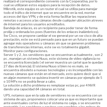
realizará el correspondiente convenio con la Cooperativa, por lo
cual se utilizaran estos equipos para la recepción de datos.
Mikrotik, este equipo es un router el cual se utiliza para manejar
todo el tráfico de internet que se encuentre en la red, montar
accesos del tipo VPN, y de esta forma facilitar las reparaciones
remotas o accesos a las cámaras desde cualquier ubicación atreves
de internet para los usuarios acreditados.
Bandeja de enlaces, es un recipiente para poder tener de forma
prolija y ordenada los poes (fuentes de los enlaces inalámbricos).
Sw Cisco, se propone cambiar el sw general por un sw cisco de alta
prestación, este sw está pensado para que en un futuro se puedan
agregar más operadores y cámaras sin que se generen problemas
de transferencias internas, este sw es totalmente gigabit.
Monitor para configuraciones.
Server 1 y 2 , los servidores que se encuentran actualmente , son 2
pc , manejan un sistema Nuuo, este sistema de video vigilancia no
se encuentra licenciado ( el server muestra un cartel que le quedan
27 días de licencia). El sistema Nuuo si bien no es malo, se
encuentra obsoleto a nuevas tecnologías y es incompatible con las
nuevas cámaras que están en el mercado, esto quiere decir que si
en algún momento se quisiera invertir en cámaras por ejemplo de 5
o 10 MPx no se podría llevar a cabo.
La solución a dicho problema es remplazar estas pc, por 4 NVR
dando una capacidad 64 cámaras en total.
UPS, notamos que en la sala de servidores no se encuentra con un
sistema de ups, proponemos colocar una ya que es importante que
ante eventuales cortes de luz el sistema no caiga, o se encuentre
protegido. Los servidores y equipos son sensibles a los golpes de