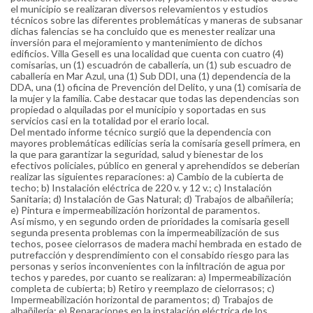
el municipio se realizaran diversos relevamientos y estudios
técnicos sobre las diferentes problemáticas y maneras de subsanar
dichas falencias se ha concluido que es menester realizar una
inversión para el mejoramiento y mantenimiento de dichos
edificios. Villa Gesell es una localidad que cuenta con cuatro (4)
comisarias, un (1) escuadrón de caballería, un (1) sub escuadro de
caballería en Mar Azul, una (1) Sub DDI, una (1) dependencia de la
DDA, una (1) oficina de Prevención del Delito, y una (1) comisaria de
la mujer y la familia. Cabe destacar que todas las dependencias son
propiedad o alquiladas por el municipio y soportadas en sus
servicios casi en la totalidad por el erario local.
Del mentado informe técnico surgió que la dependencia con
mayores problemáticas edilicias seria la comisaría gesell primera, en
la que para garantizar la seguridad, salud y bienestar de los
efectivos policiales, público en general y aprehendidos se deberían
realizar las siguientes reparaciones: a) Cambio de la cubierta de
techo; b) Instalación eléctrica de 220 v. y 12 v.; c) Instalación
Sanitaria; d) Instalación de Gas Natural; d) Trabajos de albañilería;
e) Pintura e impermeabilización horizontal de paramentos.
Así mismo, y en segundo orden de prioridades la comisaria gesell
segunda presenta problemas con la impermeabilización de sus
techos, posee cielorrasos de madera machi hembrada en estado de
putrefacción y desprendimiento con el consabido riesgo para las
personas y serios inconvenientes con la infiltración de agua por
techos y paredes, por cuanto se realizaran: a) Impermeabilización
completa de cubierta; b) Retiro y reemplazo de cielorrasos; c)
Impermeabilización horizontal de paramentos; d) Trabajos de
albañilería; e) Reparaciones en la instalación eléctrica de los