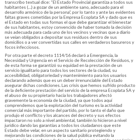
transcribo textual dice: “El Estado Provincial garantiza a todos sus
habitantes (…) a gozar de un ambiente sano, adecuado para el
desarrollo armónico de la persona”, por lo tanto y ante las evidentes
faltas graves cometidas por la Empresa Ecoplata SA y dado que es
el Estado en todas sus formas el que debe garantizar el bienestar
de sus habitantes, estoy convencido de haber tomado la decisión
más adecuada para cada uno de los vecinos y vecinas que a diario
se veían obligados a depositar sus residuos dentro de sus
domicilios o a ver convertidas sus calles en verdaderos basureros y
focos infecciosos.
Por otra parte el decreto 1114/16 declaró a Emergencia, la
Necesidad y Urgencia en el Servicio de Recolección de Residuos, y
de esta forma se garantizó su equidad en la prestación de un
servicio igualitario para todos los sectores de la ciudad, su
accesibilidad, obligatoriedad y mantenimiento para los usuarios
declarando además que es un deber irrenunciable del Estado
asegurar dichas condiciones. Las crisis que hemos sufrido producto
de la deficiente prestación del servicio de la empresa Ecoplata SA y
el abuso de su propietario hacia los trabajadores afectó
gravemente la economía de la ciudad, ya que todos aquí
comprendemos que la explotación del turismo es la actividad
comercial más importante del partido, por lo tanto el daño que
produjo el conflicto y los alcances del decreto y sus efectos
impactaron no solo a nivel ambiental, también lo hicieron a nivel
jurídico dando las garantías a todos los ciudadanos que este
Estado debe velar, en un aspecto sanitario protegiendo y
mejorando las condiciones de la salud pública evitando la