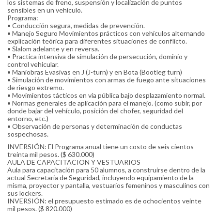
los sistemas de freno, suspensión y localización de puntos
sensibles en un vehículo.
Programa:
• Conducción segura, medidas de prevención.
• Manejo Seguro Movimientos prácticos con vehículos alternando
explicación teórica para diferentes situaciones de conflicto.
• Slalom adelante y en reversa.
• Practica intensiva de simulación de persecución, dominio y
control vehicular.
• Maniobras Evasivas en J (J-turn) y en Bota (Bootleg turn)
• Simulación de movimientos con armas de fuego ante situaciones
de riesgo extremo.
• Movimientos tácticos en vía pública bajo desplazamiento normal.
• Normas generales de aplicación para el manejo. (como subir, por
donde bajar del vehículo, posición del chofer, seguridad del
entorno, etc.)
• Observación de personas y determinación de conductas
sospechosas.
INVERSIÓN: El Programa anual tiene un costo de seis cientos
treinta mil pesos. ($ 630.000)
AULA DE CAPACITACION Y VESTUARIOS
Aula para capacitación para 50 alumnos, a construirse dentro de la
actual Secretaria de Seguridad, incluyendo equipamiento de la
misma, proyector y pantalla, vestuarios femeninos y masculinos con
sus lockers.
INVERSIÓN: el presupuesto estimado es de ochocientos veinte
mil pesos. ($ 820.000)