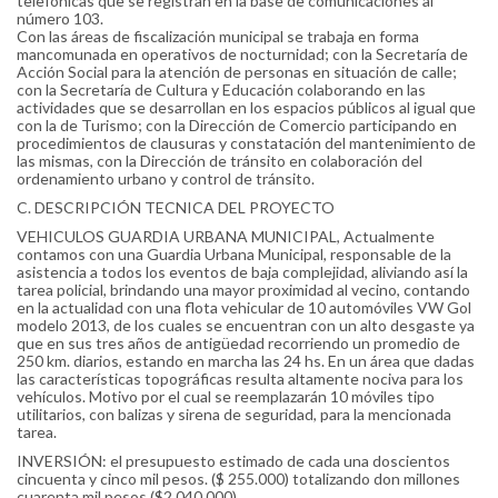
telefónicas que se registran en la base de comunicaciones al
número 103.
Con las áreas de fiscalización municipal se trabaja en forma
mancomunada en operativos de nocturnidad; con la Secretaría de
Acción Social para la atención de personas en situación de calle;
con la Secretaría de Cultura y Educación colaborando en las
actividades que se desarrollan en los espacios públicos al igual que
con la de Turismo; con la Dirección de Comercio participando en
procedimientos de clausuras y constatación del mantenimiento de
las mismas, con la Dirección de tránsito en colaboración del
ordenamiento urbano y control de tránsito.
C. DESCRIPCIÓN TECNICA DEL PROYECTO
VEHICULOS GUARDIA URBANA MUNICIPAL, Actualmente
contamos con una Guardia Urbana Municipal, responsable de la
asistencia a todos los eventos de baja complejidad, aliviando así la
tarea policial, brindando una mayor proximidad al vecino, contando
en la actualidad con una flota vehicular de 10 automóviles VW Gol
modelo 2013, de los cuales se encuentran con un alto desgaste ya
que en sus tres años de antigüedad recorriendo un promedio de
250 km. diarios, estando en marcha las 24 hs. En un área que dadas
las características topográficas resulta altamente nociva para los
vehículos. Motivo por el cual se reemplazarán 10 móviles tipo
utilitarios, con balizas y sirena de seguridad, para la mencionada
tarea.
INVERSIÓN: el presupuesto estimado de cada una doscientos
cincuenta y cinco mil pesos. ($ 255.000) totalizando don millones
cuarenta mil pesos ($2.040.000)