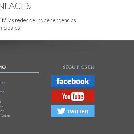
NLACES
itá las redes de las dependencias
nicipales
MO
SEGUINOS EN
cias
tos
os
es
gar
a Online