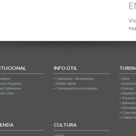
E
Vis
mu
ITUCIONAL
INFO ÚTIL
TURIS
endente
+
Calendario / Vencimientos
+
Inicio
ctura Orgánica
+
Boletín oficial
+
Experien
jo Deliberante
+
Transparencia en la gestión
+
Eventos
nos Útiles
+
Alojamien
+
Gourmet
+
Balneari
+
Novedad
+
Cómo lle
+
Folleterí
IENDA
CULTURA
+
Inicio