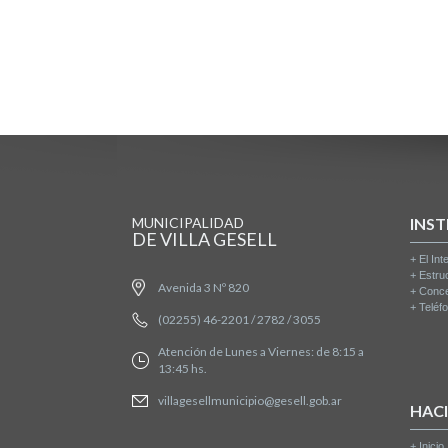
MUNICIPALIDAD
INST
DE VILLA GESELL
+
El Int
+
Estru
Avenida 3 Nº 820
+
Conce
+
Teléfo
(02255) 46-2201 / 2782 / 3055
Atención de Lunes a Viernes: de 8:15 a
13:45 hs.
villagesellmunicipio@gesell.gob.ar
HAC
+
Inicio