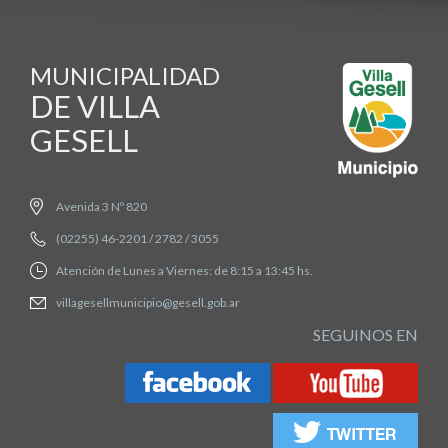
MUNICIPALIDAD
DE VILLA
GESELL
Avenida 3 Nº 820
(02255) 46-2201 / 2782 / 3055
Atención de Lunes a Viernes: de 8:15 a 13:45 hs.
villagesellmunicipio@gesell.gob.ar
SEGUINOS EN