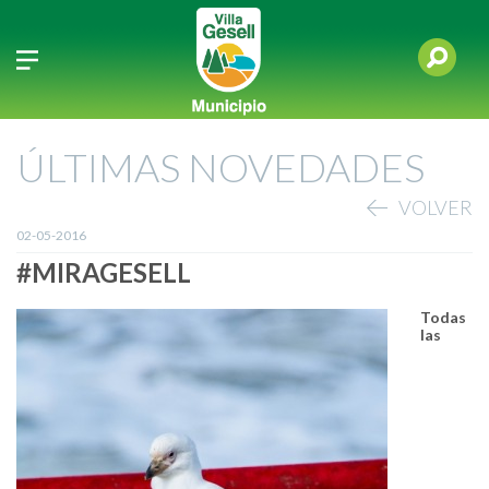
ÚLTIMAS NOVEDADES
VOLVER
02-05-2016
#MIRAGESELL
Todas
las