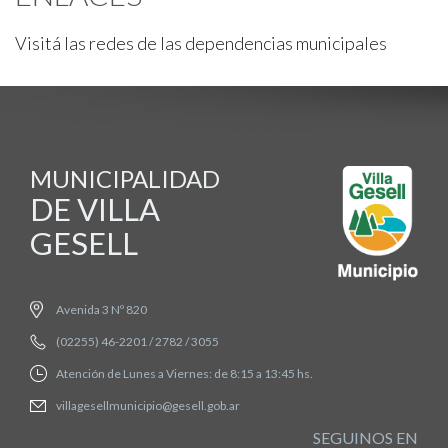
Visitá las redes de las dependencias municipales
MUNICIPALIDAD
DE VILLA
GESELL
Avenida 3 Nº 820
(02255) 46-2201 / 2782 / 3055
Atención de Lunes a Viernes: de 8:15 a 13:45 hs.
villagesellmunicipio@gesell.gob.ar
SEGUINOS EN