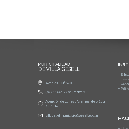
MUNICIPALIDAD
INST
DE VILLA GESELL
+
El Int
+
Estru
Avenida 3 Nº 820
+
Conce
+
Teléfo
(02255) 46-2201 / 2782 / 3055
Atención de Lunes a Viernes: de 8:15 a
13:45 hs.
villagesellmunicipio@gesell.gob.ar
HAC
+
Inicio