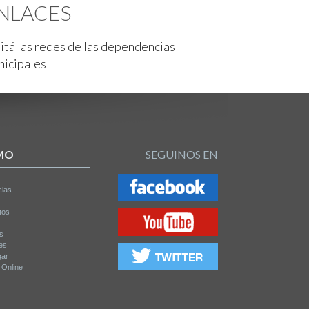
NLACES
itá las redes de las dependencias
nicipales
MO
SEGUINOS EN
cias
tos
os
es
gar
a Online