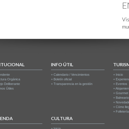
E
Vis
mu
ITUCIONAL
INFO ÚTIL
TURIS
endente
+
Calendario / Vencimientos
+
Inicio
ctura Orgánica
+
Boletín oficial
+
Experien
jo Deliberante
+
Transparencia en la gestión
+
Eventos
nos Útiles
+
Alojamien
+
Gourmet
+
Balneari
+
Novedad
+
Cómo lle
+
Folleterí
IENDA
CULTURA
+
Inicio