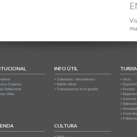
E
Vis
mu
ITUCIONAL
INFO ÚTIL
TURIS
endente
+
Calendario / Vencimientos
+
Inicio
ctura Orgánica
+
Boletín oficial
+
Experien
jo Deliberante
+
Transparencia en la gestión
+
Eventos
nos Útiles
+
Alojamien
+
Gourmet
+
Balneari
+
Novedad
+
Cómo lle
+
Folleterí
IENDA
CULTURA
+
Inicio