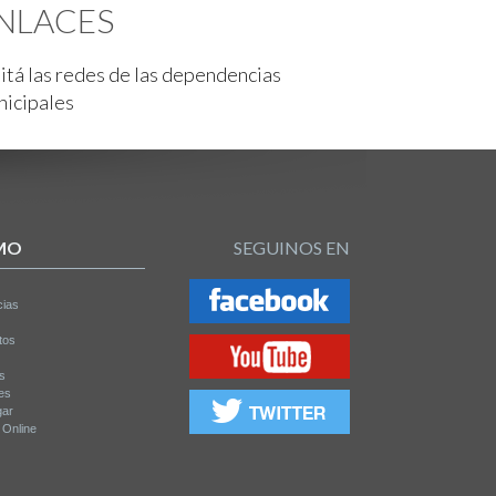
NLACES
itá las redes de las dependencias
nicipales
MO
SEGUINOS EN
cias
tos
os
es
gar
a Online