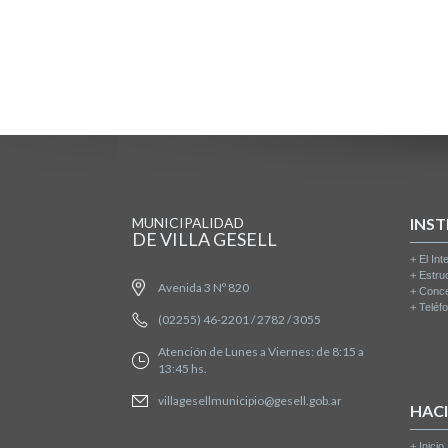
MUNICIPALIDAD
INST
DE VILLA GESELL
+
El Int
+
Estru
Avenida 3 Nº 820
+
Conce
+
Teléfo
(02255) 46-2201 / 2782 / 3055
Atención de Lunes a Viernes: de 8:15 a
13:45 hs.
villagesellmunicipio@gesell.gob.ar
HAC
+
Inicio