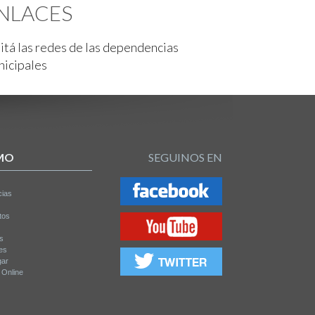
NLACES
itá las redes de las dependencias
nicipales
MO
SEGUINOS EN
cias
tos
os
es
gar
a Online