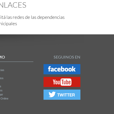
NLACES
itá las redes de las dependencias
nicipales
MO
SEGUINOS EN
cias
tos
os
es
gar
a Online