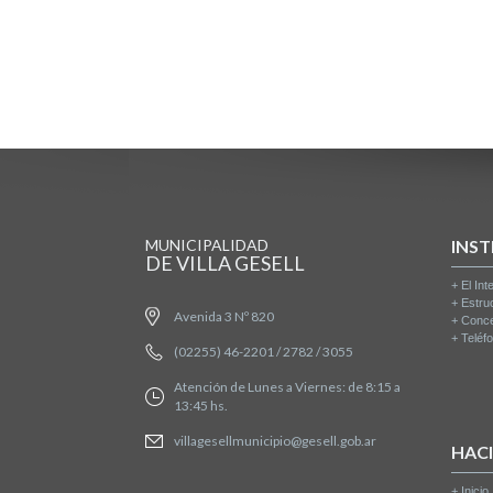
MUNICIPALIDAD
INST
DE VILLA GESELL
+
El Int
+
Estru
Avenida 3 Nº 820
+
Conce
+
Teléfo
(02255) 46-2201 / 2782 / 3055
Atención de Lunes a Viernes: de 8:15 a
13:45 hs.
villagesellmunicipio@gesell.gob.ar
HAC
+
Inicio