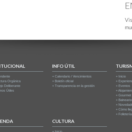
E
Vis
mu
ITUCIONAL
INFO ÚTIL
TURIS
endente
+
Calendario / Vencimientos
+
Inicio
ctura Orgánica
+
Boletín oficial
+
Experien
jo Deliberante
+
Transparencia en la gestión
+
Eventos
nos Útiles
+
Alojamien
+
Gourmet
+
Balneari
+
Novedad
+
Cómo lle
+
Folleterí
IENDA
CULTURA
+
Inicio