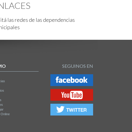
NLACES
itá las redes de las dependencias
nicipales
MO
SEGUINOS EN
cias
tos
os
es
gar
a Online