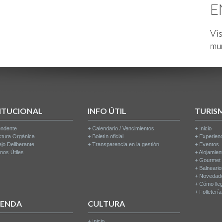
E
Vis
mu
ITUCIONAL
INFO ÚTIL
TURIS
endente
+
Calendario / Vencimientos
+
Inicio
ctura Orgánica
+
Boletín oficial
+
Experien
jo Deliberante
+
Transparencia en la gestión
+
Eventos
nos Útiles
+
Alojamien
+
Gourmet
+
Balneari
+
Novedad
+
Cómo lle
+
Folleterí
IENDA
CULTURA
+
Inicio