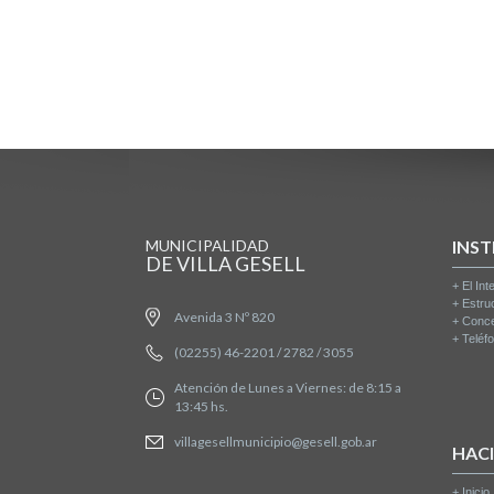
MUNICIPALIDAD
INST
DE VILLA GESELL
+
El Int
+
Estru
Avenida 3 Nº 820
+
Conce
+
Teléfo
(02255) 46-2201 / 2782 / 3055
Atención de Lunes a Viernes: de 8:15 a
13:45 hs.
villagesellmunicipio@gesell.gob.ar
HAC
+
Inicio