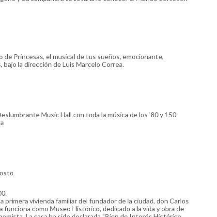
o de Princesas, el musical de tus sueños, emocionante,
 bajo la dirección de Luis Marcelo Correa.
 Deslumbrante Music Hall con toda la música de los '80 y 150
ea
gosto
00.
a primera vivienda familiar del fundador de la ciudad, don Carlos
sa funciona como Museo Histórico, dedicado a la vida y obra de
onomista. La casa ha sido declarada “Bien de Interés Histórico