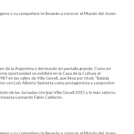
pageno y su compañera te llevarán a conocer el Mundo del Joven
es de la Argentina y del mundo en pantalla grande. Como en
sta oportunidad se exhibirá en la Casa de la Cultura el
7 en las calles de Villa Gesell, que lleva por título “Balada
ntino con Luis Alberto Spinetta como protagonista y compositor
ición de las Jornadas Uncipar Villa Gesell 2015 y lo más selecto
cineasta Leonardo Fabio Calderón.
pageno y su compañera te llevarán a conocer el Mundo del Joven