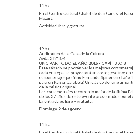
14 hs.
En el Centro Cultural Chalet de don Carlos, el Pa
Mozart.
Actividad libre y gratuita.
19 hs.
Auditorium de la Casa de la Cultura.
Avda. 3 Nº 874
UNCIPAR TODO EL AÑO 2015 - CAPÍTULO 3
Este sábado se podrán ver los mejores cortometraj
cada entrega, se proyectará un corto geselino; en e
cortometraje que filmó Fernando Spiner en el año 198
para un Kaiser Carabela”. Un clásico del cine arge
de la música original.
Los cortometrajes recorren lo mejor de la última Ed
de los 37 años de este evento presentados por el 
La entrada es libre y gratuita.
Domingo 2 de agosto
14 hs.
En el Centro Cultural Chalet de don Carlos, el Pa