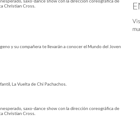
e Inesperado, saxo-dance show con la dirección coreográfica de
E
ta Christian Cross.
Vis
mu
pageno y su compañera te llevarán a conocer el Mundo del Joven
nfantil, La Vuelta de Chi Pachachos.
e Inesperado, saxo-dance show con la dirección coreográfica de
ta Christian Cross.