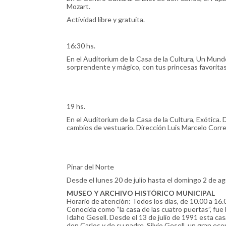
Mozart.
Actividad libre y gratuita.
16:30 hs.
En el Auditorium de la Casa de la Cultura, Un Mund
sorprendente y mágico, con tus princesas favoritas,
19 hs.
En el Auditorium de la Casa de la Cultura, Exótica.
cambios de vestuario. Dirección Luis Marcelo Corr
Pinar del Norte
Desde el lunes 20 de julio hasta el domingo 2 de a
MUSEO Y ARCHIVO HISTÓRICO MUNICIPAL
Horario de atención: Todos los días, de 10.00 a 16.
Conocida como “la casa de las cuatro puertas”, fue l
Idaho Gesell. Desde el 13 de julio de 1991 esta ca
don Carlos y de su padre, Silvio Gesell, un gran ec