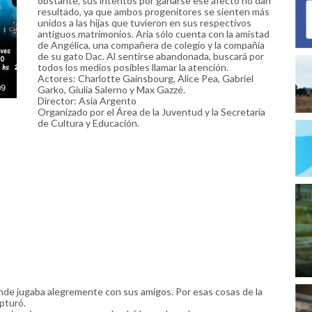
obstante, sus intentos por ganarse ese afecto no dan
resultado, ya que ambos progenitores se sienten más
unidos a las hijas que tuvieron en sus respectivos
antiguos matrimonios. Aria sólo cuenta con la amistad
de Angélica, una compañera de colegio y la compañía
de su gato Dac. Al sentirse abandonada, buscará por
todos los medios posibles llamar la atención.
Actores: Charlotte Gainsbourg, Alice Pea, Gabriel
Garko, Giulia Salerno y Max Gazzé.
Director: Asia Argento
Organizado por el Área de la Juventud y la Secretaría
de Cultura y Educación.
nde jugaba alegremente con sus amigos. Por esas cosas de la
apturó.