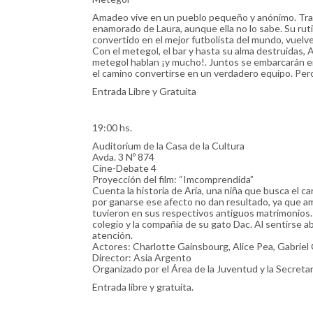
Amadeo vive en un pueblo pequeño y anónimo. Traba
enamorado de Laura, aunque ella no lo sabe. Su ru
convertido en el mejor futbolista del mundo, vuelve
Con el metegol, el bar y hasta su alma destruidas,
metegol hablan ¡y mucho!. Juntos se embarcarán en u
el camino convertirse en un verdadero equipo. Pero, 
Entrada Libre y Gratuita
19:00 hs.
Auditorium de la Casa de la Cultura
Avda. 3 Nº 874
Cine-Debate 4
Proyección del film: “Imcomprendida”
Cuenta la historia de Aria, una niña que busca el 
por ganarse ese afecto no dan resultado, ya que a
tuvieron en sus respectivos antiguos matrimonios.
colegio y la compañía de su gato Dac. Al sentirse a
atención.
Actores: Charlotte Gainsbourg, Alice Pea, Gabriel 
Director: Asia Argento
Organizado por el Área de la Juventud y la Secretar
Entrada libre y gratuita.