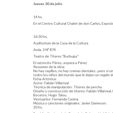
Jueves 30 de julio
14 hs.
En el Centro Cultural Chalet de don Carlos, Exposic
16:30 hs.
Auditorium de la Casa de la Cultura
Avda. 3 Nº 874
Teatro de Títeres "Burbujas"
El ratoncito Pèrez...espera a Pèrez
Resumen de la obra:
No hay cepillos, no hay cremas dentales…pero si 
todos los niños del mundo que le dejen un regalo 
Ficha Artística:
Autor: Fabián Villarreal
Técnica de manipulación: Títeres de percha
Diseño y construcción de títeres: Fabián Villarreal, 
Bocetos: Hugo Talou.
Vestuarios: Fernanda Casina.
Música y canciones originales: Javier Dameson.
20 hs.