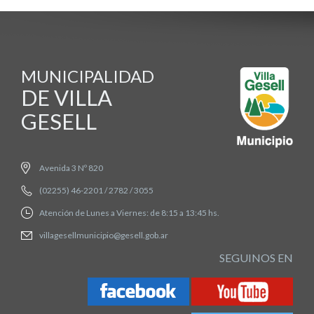
MUNICIPALIDAD
DE VILLA
GESELL
Avenida 3 Nº 820
(02255) 46-2201 / 2782 / 3055
Atención de Lunes a Viernes: de 8:15 a 13:45 hs.
villagesellmunicipio@gesell.gob.ar
SEGUINOS EN