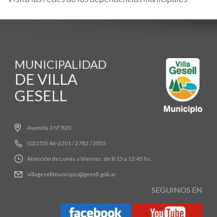
MUNICIPALIDAD
DE VILLA
GESELL
Avenida 3 Nº 820
(02255) 46-2201 / 2782 / 3055
Atención de Lunes a Viernes: de 8:15 a 13:45 hs.
villagesellmunicipio@gesell.gob.ar
SEGUINOS EN