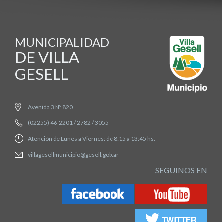
MUNICIPALIDAD
DE VILLA
GESELL
Avenida 3 Nº 820
(02255) 46-2201 / 2782 / 3055
Atención de Lunes a Viernes: de 8:15 a 13:45 hs.
villagesellmunicipio@gesell.gob.ar
SEGUINOS EN