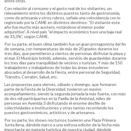
entre otras.
Con relación al consumo y el gasto real de los visitantes, un
relevamiento entre los distintos puestos tanto de gastronomía,
como de artesanía y otros rubros, señala una coincidencia con lo
registrado por la CAME en distintos destinos: “El visitante este
año fue mucho más austero, notándose el menor poder
adquisitivo”. A nivel país “el impacto económico tuvo una baja real
de 33,3%”, según CAME.
Por su parte, el buen clima también fue un gran protagonista del fin
de semana, con temperaturas de más de 20 grados durante los
tres días, que permitieron a cientos de personas disfrutar la playa y
el mar. El Municipio brindó, además, servicio de guardavidas durante
los tres días para tranquilidad de vecinos y turistas. Y más de 150
trabajadores y trabajadoras de todas las áreas estuvieron
abocados al desarrollo de la Fiesta, entre personal de Seguridad,
Tránsito, Corralón, Salud, etc.
Las propuestas para viernes, sábado y domingo, que formaron
parte de la Fiesta de la Diversidad, tuvieron un masivo
acompañamiento, siendo la segunda jornada la más fuerte, con más
de dos mil participantes en la Paella de la Amistad, miles de
personas en Avenida 3 disfrutando el enorme desfile de
colectividades e instituciones y otras tantas recorriendo los
puestos gastronómicos, artísticos y de artesanos.
Por su parte, los shows nocturnos tuvieron una Plaza Primera
Junta llena, dándole marco a una exitosa edición de la fecha más
importante en materia turística de nuestra ciudad, dándole