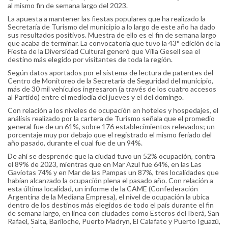
al mismo fin de semana largo del 2023.
La apuesta a mantener las fiestas populares que ha realizado la
Secretaría de Turismo del municipio a lo largo de este año ha dado
sus resultados positivos. Muestra de ello es el fin de semana largo
que acaba de terminar. La convocatoria que tuvo la 43° edición de la
Fiesta de la Diversidad Cultural generó que Villa Gesell sea el
destino más elegido por visitantes de toda la región.
Según datos aportados por el sistema de lectura de patentes del
Centro de Monitoreo de la Secretaría de Seguridad del municipio,
más de 30 mil vehículos ingresaron (a través de los cuatro accesos
al Partido) entre el mediodía del jueves y el del domingo.
Con relación a los niveles de ocupación en hoteles y hospedajes, el
análisis realizado por la cartera de Turismo señala que el promedio
general fue de un 61%, sobre 176 establecimientos relevados; un
porcentaje muy por debajo que el registrado el mismo feriado del
año pasado, durante el cual fue de un 94%.
De ahí se desprende que la ciudad tuvo un 52% ocupación, contra
el 89% de 2023, mientras que en Mar Azul fue 64%, en las Las
Gaviotas 74% y en Mar de las Pampas un 87%, tres localidades que
habían alcanzado la ocupación plena el pasado año. Con relación a
esta última localidad, un informe de la CAME (Confederación
Argentina de la Mediana Empresa), el nivel de ocupación la ubica
dentro de los destinos más elegidos de todo el país durante el fin
de semana largo, en línea con ciudades como Esteros del Iberá, San
Rafael, Salta, Bariloche, Puerto Madryn, El Calafate y Puerto Iguazú,