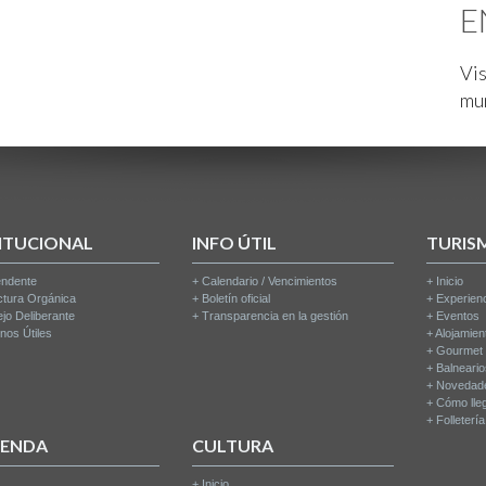
E
Vis
mu
ITUCIONAL
INFO ÚTIL
TURIS
endente
+
Calendario / Vencimientos
+
Inicio
ctura Orgánica
+
Boletín oficial
+
Experien
jo Deliberante
+
Transparencia en la gestión
+
Eventos
nos Útiles
+
Alojamien
+
Gourmet
+
Balneari
+
Novedad
+
Cómo lle
+
Folleterí
IENDA
CULTURA
+
Inicio