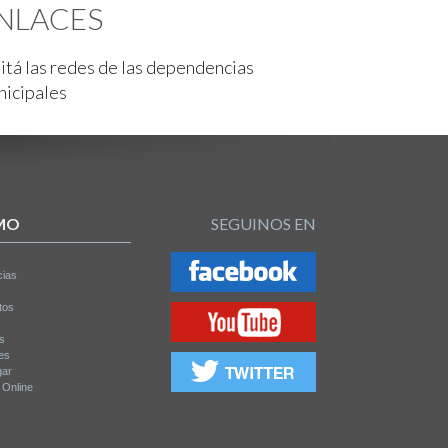
NLACES
itá las redes de las dependencias
nicipales
MO
SEGUINOS EN
cias
tos
os
es
gar
a Online