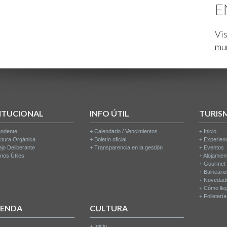
E
Vis
mu
ITUCIONAL
INFO ÚTIL
TURIS
endente
+
Calendario / Vencimientos
+
Inicio
ctura Orgánica
+
Boletín oficial
+
Experien
jo Deliberante
+
Transparencia en la gestión
+
Eventos
nos Útiles
+
Alojamien
+
Gourmet
+
Balneari
+
Novedad
+
Cómo lle
+
Folleterí
IENDA
CULTURA
+
Inicio