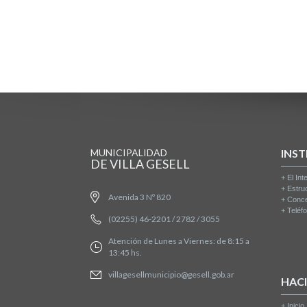
MUNICIPALIDAD
INST
DE VILLA GESELL
+
El Int
+
Estru
Avenida 3 Nº 820
+
Conce
+
Teléfo
(02255) 46-2201 / 2782 / 3055
Atención de Lunes a Viernes: de 8:15 a
13:45 hs.
villagesellmunicipio@gesell.gob.ar
HAC
+
Inicio