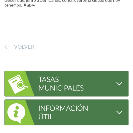
Gesell que, junto a Don Carlos, construyeron la ciudad que hoy
tenemos. 🌲🌊☀️
VOLVER