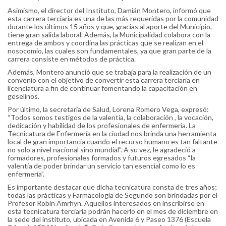
Asimismo, el director del Instituto, Damián Montero, informó que
esta carrera terciaria es una de las más requeridas por la comunidad
durante los últimos 15 años y que, gracias al aporte del Municipio,
tiene gran salida laboral. Además, la Municipalidad colabora con la
entrega de ambos y coordina las prácticas que se realizan en el
nosocomio, las cuales son fundamentales, ya que gran parte de la
carrera consiste en métodos de práctica.
Además, Montero anunció que se trabaja para la realización de un
convenio con el objetivo de convertir esta carrera terciaria en
licenciatura a fin de continuar fomentando la capacitación en
geselinos.
Por último, la secretaria de Salud, Lorena Romero Vega, expresó:
“Todos somos testigos de la valentía, la colaboración , la vocación,
dedicación y habilidad de los profesionales de enfermería. La
Tecnicatura de Enfermería en la ciudad nos brinda una herramienta
local de gran importancia cuando el recurso humano es tan faltante
no solo a nivel nacional sino mundial”. A su vez, le agradeció a
formadores, profesionales formados y futuros egresados “la
valentía de poder brindar un servicio tan esencial como lo es
enfermería”.
Es importante destacar que dicha tecnicatura consta de tres años;
todas las prácticas y Farmacología de Segundo son brindadas por el
Profesor Robin Amrhyn. Aquellos interesados en inscribirse en
esta tecnicatura terciaria podrán hacerlo en el mes de diciembre en
la sede del instituto, ubicada en Avenida 6 y Paseo 1376 (Escuela