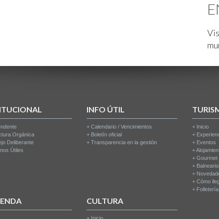
E
Vis
mu
ITUCIONAL
INFO ÚTIL
TURIS
endente
+
Calendario / Vencimientos
+
Inicio
ctura Orgánica
+
Boletín oficial
+
Experien
jo Deliberante
+
Transparencia en la gestión
+
Eventos
nos Útiles
+
Alojamien
+
Gourmet
+
Balneari
+
Novedad
+
Cómo lle
+
Folleterí
IENDA
CULTURA
+
Inicio