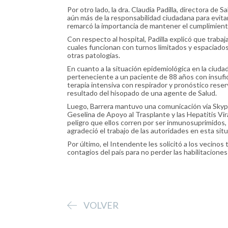
Por otro lado, la dra. Claudia Padilla, directora de
aún más de la responsabilidad ciudadana para evita
remarcó la importancia de mantener el cumplimiento
Con respecto al hospital, Padilla explicó que trabaj
cuales funcionan con turnos limitados y espaciados
otras patologías.
En cuanto a la situación epidemiológica en la ciuda
perteneciente a un paciente de 88 años con insufi
terapia intensiva con respirador y pronóstico rese
resultado del hisopado de una agente de Salud.
Luego, Barrera mantuvo una comunicación vía Skyp
Geselina de Apoyo al Trasplante y las Hepatitis Vi
peligro que ellos corren por ser inmunosuprimidos,
agradeció el trabajo de las autoridades en esta situ
Por último, el Intendente les solicitó a los vecino
contagios del país para no perder las habilitaciones
VOLVER