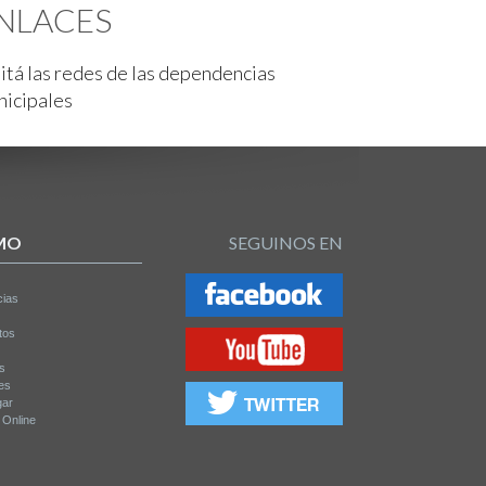
NLACES
itá las redes de las dependencias
nicipales
MO
SEGUINOS EN
cias
tos
os
es
gar
a Online