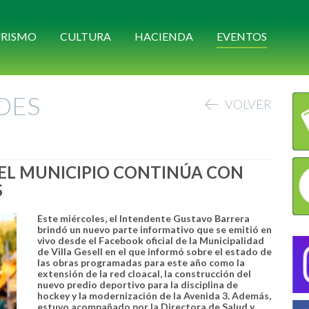
RISMO
CULTURA
HACIENDA
EVENTOS
DES
VOLVER
 EL MUNICIPIO CONTINÚA CON
S
Este miércoles, el Intendente Gustavo Barrera
brindó un nuevo parte informativo que se emitió en
vivo desde el Facebook oficial de la Municipalidad
de Villa Gesell en el que informó sobre el estado de
las obras programadas para este año como la
extensión de la red cloacal, la construcción del
nuevo predio deportivo para la disciplina de
hockey y la modernización de la Avenida 3. Además,
estuvo acompañado por la Directora de Salud y