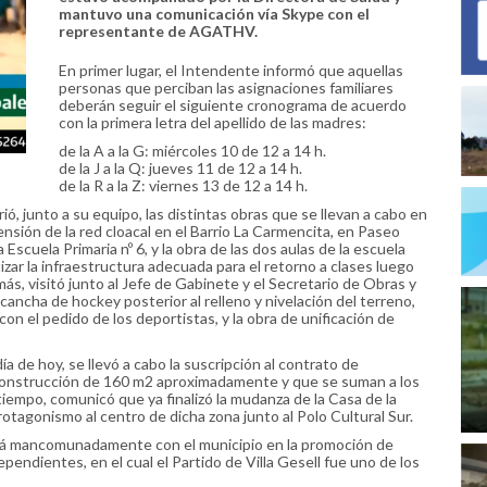
mantuvo una comunicación vía Skype con el
representante de AGATHV.
En primer lugar, el Intendente informó que aquellas
personas que perciban las asignaciones familiares
deberán seguir el siguiente cronograma de acuerdo
con la primera letra del apellido de las madres:
de la A a la G: miércoles 10 de 12 a 14 h.
de la J a la Q: jueves 11 de 12 a 14 h.
de la R a la Z: viernes 13 de 12 a 14 h.
ó, junto a su equipo, las distintas obras que se llevan a cabo en
ensión de la red cloacal en el Barrio La Carmencita, en Paseo
Escuela Primaria nº 6, y la obra de las dos aulas de la escuela
tizar la infraestructura adecuada para el retorno a clases luego
, visitó junto al Jefe de Gabinete y el Secretario de Obras y
 cancha de hockey posterior al relleno y nivelación del terreno,
con el pedido de los deportistas, y la obra de unificación de
a de hoy, se llevó a cabo la suscripción al contrato de
a construcción de 160 m2 aproximadamente y que se suman a los
empo, comunicó que ya finalizó la mudanza de la Casa de la
protagonismo al centro de dicha zona junto al Polo Cultural Sur.
jará mancomunadamente con el municipio en la promoción de
endientes, en el cual el Partido de Villa Gesell fue uno de los