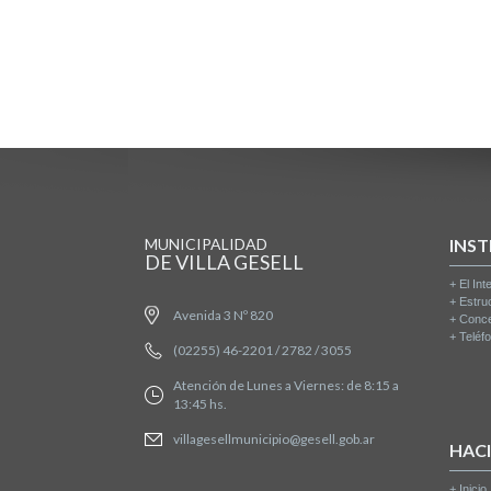
MUNICIPALIDAD
INST
DE VILLA GESELL
+
El Int
+
Estru
Avenida 3 Nº 820
+
Conce
+
Teléfo
(02255) 46-2201 / 2782 / 3055
Atención de Lunes a Viernes: de 8:15 a
13:45 hs.
villagesellmunicipio@gesell.gob.ar
HAC
+
Inicio