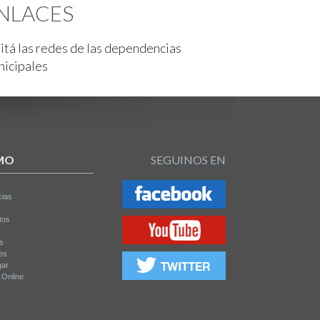
NLACES
itá las redes de las dependencias
nicipales
MO
SEGUINOS EN
cias
tos
os
es
gar
a Online