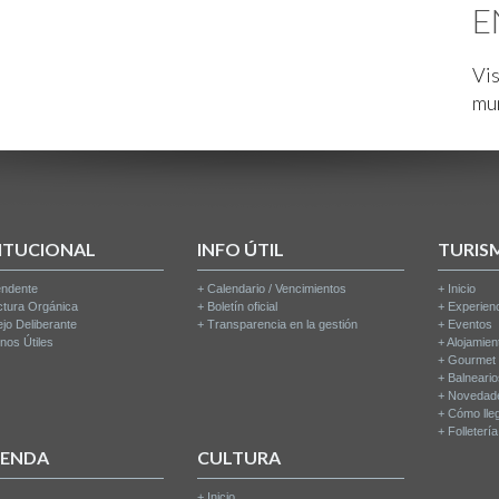
E
Vis
mu
ITUCIONAL
INFO ÚTIL
TURIS
endente
+
Calendario / Vencimientos
+
Inicio
ctura Orgánica
+
Boletín oficial
+
Experien
jo Deliberante
+
Transparencia en la gestión
+
Eventos
nos Útiles
+
Alojamien
+
Gourmet
+
Balneari
+
Novedad
+
Cómo lle
+
Folleterí
IENDA
CULTURA
+
Inicio