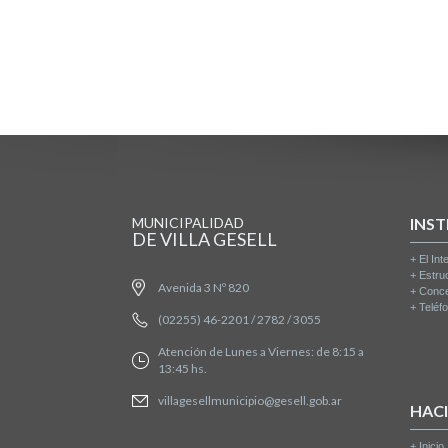
MUNICIPALIDAD
INST
DE VILLA GESELL
+
El Int
+
Estru
Avenida 3 Nº 820
+
Conce
+
Teléfo
(02255) 46-2201 / 2782 / 3055
Atención de Lunes a Viernes: de 8:15 a
13:45 hs.
villagesellmunicipio@gesell.gob.ar
HAC
+
Inicio