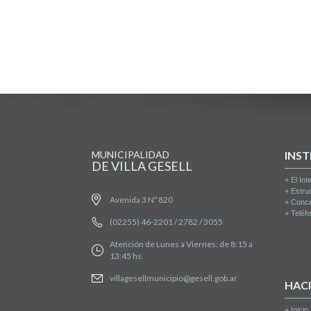
MUNICIPALIDAD
INST
DE VILLA GESELL
+
El Int
+
Estru
Avenida 3 Nº 820
+
Conce
+
Teléfo
(02255) 46-2201 / 2782 / 3055
Atención de Lunes a Viernes: de 8:15 a
13:45 hs.
villagesellmunicipio@gesell.gob.ar
HAC
+
Inicio