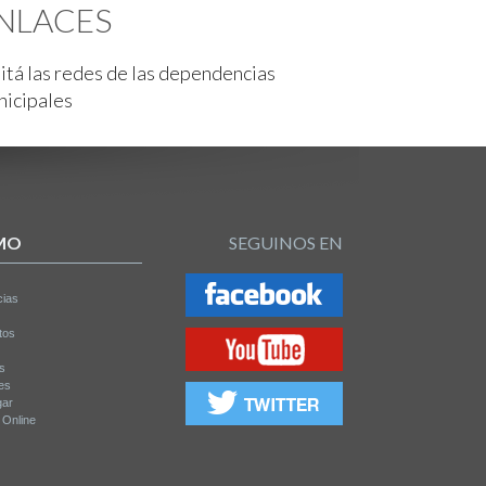
NLACES
itá las redes de las dependencias
nicipales
MO
SEGUINOS EN
cias
tos
os
es
gar
a Online