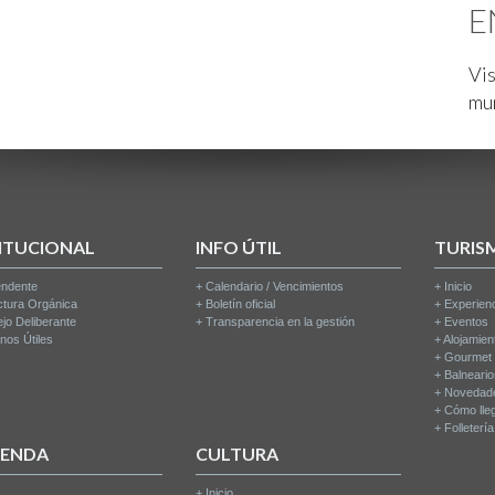
E
Vis
mu
ITUCIONAL
INFO ÚTIL
TURIS
endente
+
Calendario / Vencimientos
+
Inicio
ctura Orgánica
+
Boletín oficial
+
Experien
jo Deliberante
+
Transparencia en la gestión
+
Eventos
nos Útiles
+
Alojamien
+
Gourmet
+
Balneari
+
Novedad
+
Cómo lle
+
Folleterí
IENDA
CULTURA
+
Inicio