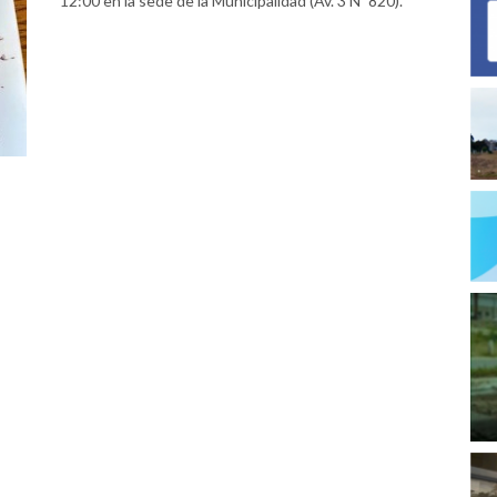
12:00 en la sede de la Municipalidad (Av. 3 Nº 820).