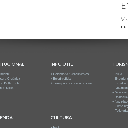
E
Vis
mu
ITUCIONAL
INFO ÚTIL
TURIS
endente
+
Calendario / Vencimientos
+
Inicio
ctura Orgánica
+
Boletín oficial
+
Experien
jo Deliberante
+
Transparencia en la gestión
+
Eventos
nos Útiles
+
Alojamien
+
Gourmet
+
Balneari
+
Novedad
+
Cómo lle
+
Folleterí
IENDA
CULTURA
+
Inicio