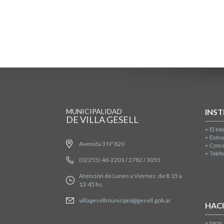
MUNICIPALIDAD
INST
DE VILLA GESELL
+
El Int
+
Estru
Avenida 3 Nº 820
+
Conce
+
Teléfo
(02255) 46-2201 / 2782 / 3055
Atención de Lunes a Viernes: de 8:15 a
13:45 hs.
villagesellmunicipio@gesell.gob.ar
HAC
+
Inicio