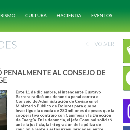
RISMO
CULTURA
HACIENDA
EVENTOS
DES
VOLVER
Ó PENALMENTE AL CONSEJO DE
GE
Este 11 de diciembre, el intendente Gustavo
Barrera radicó una denuncia penal contra el
Consejo de Administración de Cevige en el
Ministerio Público de Dolores para que se
investigue la deuda de 280 millones de pesos que la
cooperativa contrajo con Cammesa y la Dirección
de Energía. En la denuncia, el jefe Comunal solicitó
ante la justicia, la integración de la póliza de
caución. Frente a estas irregularidades, entre