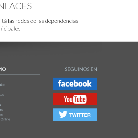
NLACES
itá las redes de las dependencias
nicipales
MO
SEGUINOS EN
cias
tos
os
es
gar
a Online