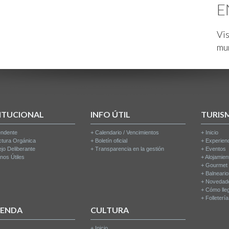
E
Vis
mu
ITUCIONAL
INFO ÚTIL
TURIS
endente
+
Calendario / Vencimientos
+
Inicio
ctura Orgánica
+
Boletín oficial
+
Experien
jo Deliberante
+
Transparencia en la gestión
+
Eventos
nos Útiles
+
Alojamien
+
Gourmet
+
Balneari
+
Novedad
+
Cómo lle
+
Folleterí
IENDA
CULTURA
+
Inicio