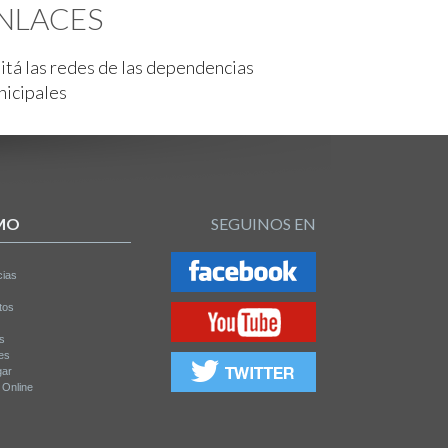
NLACES
itá las redes de las dependencias
nicipales
MO
SEGUINOS EN
cias
tos
os
es
gar
a Online