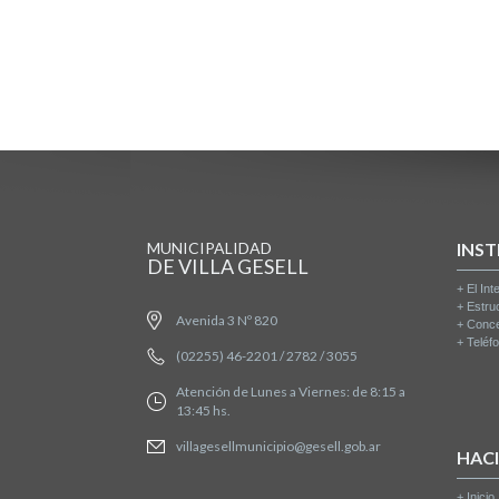
MUNICIPALIDAD
INST
DE VILLA GESELL
+
El Int
+
Estru
Avenida 3 Nº 820
+
Conce
+
Teléfo
(02255) 46-2201 / 2782 / 3055
Atención de Lunes a Viernes: de 8:15 a
13:45 hs.
villagesellmunicipio@gesell.gob.ar
HAC
+
Inicio