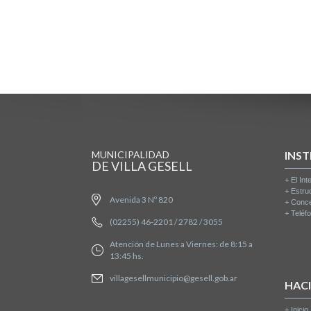
MUNICIPALIDAD
INST
DE VILLA GESELL
+
El Int
+
Estru
Avenida 3 Nº 820
+
Conce
+
Teléfo
(02255) 46-2201 / 2782 / 3055
Atención de Lunes a Viernes: de 8:15 a
13:45 hs.
villagesellmunicipio@gesell.gob.ar
HAC
+
Inicio