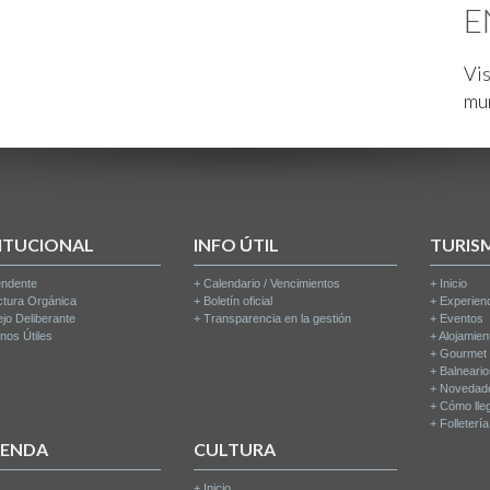
E
Vis
mu
ITUCIONAL
INFO ÚTIL
TURIS
endente
+
Calendario / Vencimientos
+
Inicio
ctura Orgánica
+
Boletín oficial
+
Experien
jo Deliberante
+
Transparencia en la gestión
+
Eventos
nos Útiles
+
Alojamien
+
Gourmet
+
Balneari
+
Novedad
+
Cómo lle
+
Folleterí
IENDA
CULTURA
+
Inicio