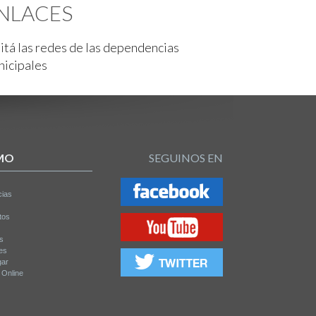
NLACES
itá las redes de las dependencias
nicipales
MO
SEGUINOS EN
cias
tos
os
es
gar
a Online