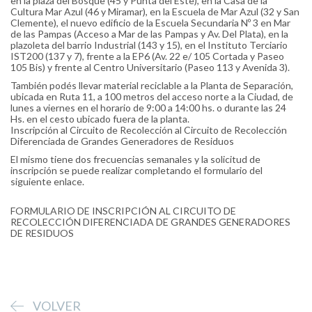
en la plaza del Bosque (45 y Punta del Este), en la Casa de la
Cultura Mar Azul (46 y Miramar), en la Escuela de Mar Azul (32 y San
Clemente), el nuevo edificio de la Escuela Secundaria Nº 3 en Mar
de las Pampas (Acceso a Mar de las Pampas y Av. Del Plata), en la
plazoleta del barrio Industrial (143 y 15), en el Instituto Terciario
IST200 (137 y 7), frente a la EP6 (Av. 22 e/ 105 Cortada y Paseo
105 Bis) y frente al Centro Universitario (Paseo 113 y Avenida 3).
También podés llevar material reciclable a la Planta de Separación,
ubicada en Ruta 11, a 100 metros del acceso norte a la Ciudad, de
lunes a viernes en el horario de 9:00 a 14:00 hs. o durante las 24
Hs. en el cesto ubicado fuera de la planta.
Inscripción al Circuito de Recolección al Circuito de Recolección
Diferenciada de Grandes Generadores de Residuos
El mismo tiene dos frecuencias semanales y la solicitud de
inscripción se puede realizar completando el formulario del
siguiente enlace.
FORMULARIO DE INSCRIPCIÓN AL CIRCUITO DE
RECOLECCIÓN DIFERENCIADA DE GRANDES GENERADORES
DE RESIDUOS
VOLVER