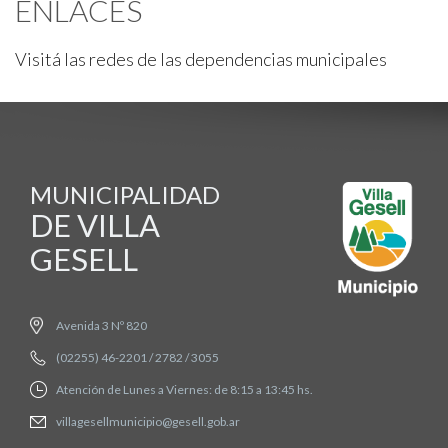
ENLACES
Visitá las redes de las dependencias municipales
MUNICIPALIDAD
DE VILLA
GESELL
Avenida 3 Nº 820
(02255) 46-2201 / 2782 / 3055
Atención de Lunes a Viernes: de 8:15 a 13:45 hs.
villagesellmunicipio@gesell.gob.ar