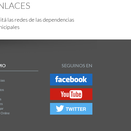
NLACES
itá las redes de las dependencias
nicipales
MO
SEGUINOS EN
cias
tos
os
es
gar
a Online