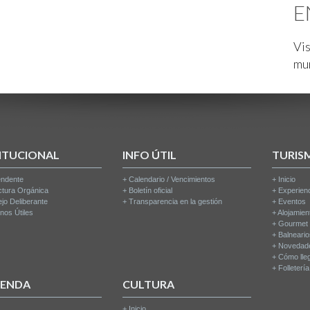
E
Vis
mu
ITUCIONAL
INFO ÚTIL
TURIS
endente
+
Calendario / Vencimientos
+
Inicio
ctura Orgánica
+
Boletín oficial
+
Experien
jo Deliberante
+
Transparencia en la gestión
+
Eventos
nos Útiles
+
Alojamien
+
Gourmet
+
Balneari
+
Novedad
+
Cómo lle
+
Folleterí
IENDA
CULTURA
+
Inicio