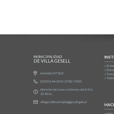
MUNICIPALIDAD
INST
DE VILLA GESELL
+
El Int
+
Estru
Avenida 3 Nº 820
+
Conce
+
Teléfo
(02255) 46-2201 / 2782 / 3055
Atención de Lunes a Viernes: de 8:15 a
13:45 hs.
villagesellmunicipio@gesell.gob.ar
HAC
+
Inicio