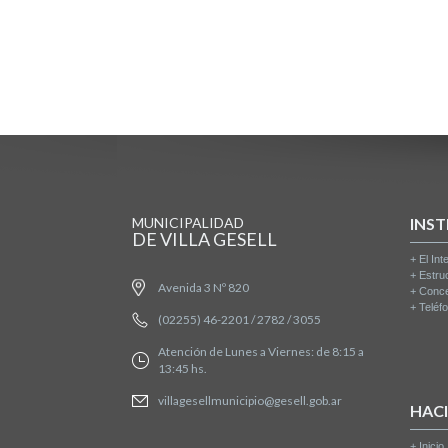
MUNICIPALIDAD
INST
DE VILLA GESELL
+
El Int
+
Estru
Avenida 3 Nº 820
+
Conce
+
Teléfo
(02255) 46-2201 / 2782 / 3055
Atención de Lunes a Viernes: de 8:15 a
13:45 hs.
villagesellmunicipio@gesell.gob.ar
HAC
+
Inicio