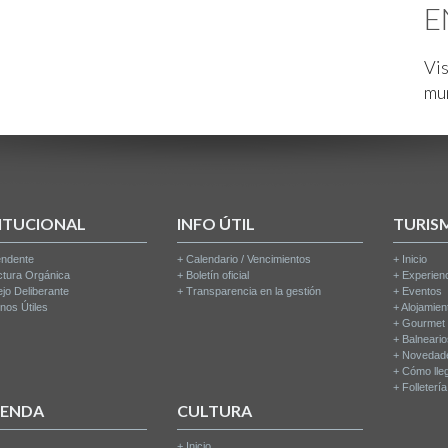
E
Vis
mu
ITUCIONAL
INFO ÚTIL
TURIS
endente
+
Calendario / Vencimientos
+
Inicio
ctura Orgánica
+
Boletín oficial
+
Experien
jo Deliberante
+
Transparencia en la gestión
+
Eventos
nos Útiles
+
Alojamien
+
Gourmet
+
Balneari
+
Novedad
+
Cómo lle
+
Folleterí
IENDA
CULTURA
+
Inicio