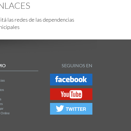
NLACES
itá las redes de las dependencias
nicipales
MO
SEGUINOS EN
cias
tos
os
es
gar
a Online