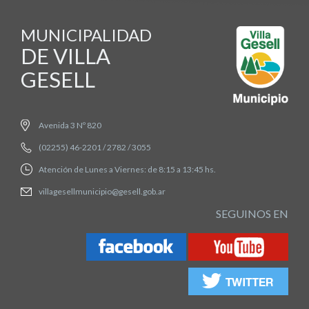
MUNICIPALIDAD
DE VILLA
GESELL
Avenida 3 Nº 820
(02255) 46-2201 / 2782 / 3055
Atención de Lunes a Viernes: de 8:15 a 13:45 hs.
villagesellmunicipio@gesell.gob.ar
SEGUINOS EN