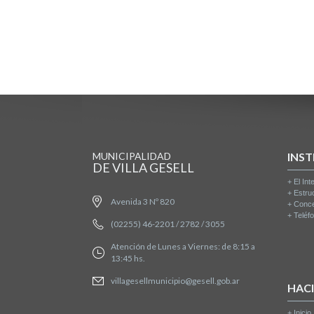
MUNICIPALIDAD
INST
DE VILLA GESELL
+
El Int
+
Estru
Avenida 3 Nº 820
+
Conce
+
Teléfo
(02255) 46-2201 / 2782 / 3055
Atención de Lunes a Viernes: de 8:15 a
13:45 hs.
villagesellmunicipio@gesell.gob.ar
HAC
+
Inicio