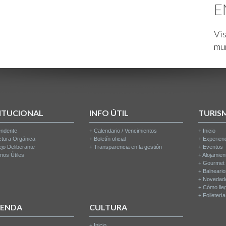
E
Vis
mu
ITUCIONAL
INFO ÚTIL
TURIS
endente
+
Calendario / Vencimientos
+
Inicio
ctura Orgánica
+
Boletín oficial
+
Experien
jo Deliberante
+
Transparencia en la gestión
+
Eventos
nos Útiles
+
Alojamien
+
Gourmet
+
Balneari
+
Novedad
+
Cómo lle
+
Folleterí
IENDA
CULTURA
+
Inicio