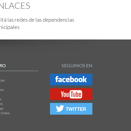
NLACES
itá las redes de las dependencias
nicipales
MO
SEGUINOS EN
cias
tos
os
es
gar
a Online