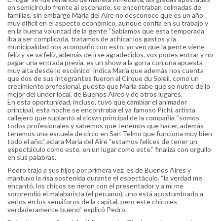
en semicírculo frente al escenario, se encontraban colmadas de
familias, sin embargo María del Aire no desconoce que es un año
muy difícil en el aspecto económico, aunque confía en su trabajo y
en la buena voluntad de la gente “Sabíamos que esta temporada
iba a ser complicada, tratamos de achicar los gastos y la
municipalidad nos acompañó con esto, yo veo que la gente viene
feliz y se va feliz, además de irse agradecidos, vos podes entrar y no
pagar una entrada previa, es un show a la gorra con una apuesta
muy alta desde lo escénico” indica María que además nos cuenta
que dos de sus integrantes fueron al Cirque du Soleil, como un
crecimiento profesional, puesto que María sabe que se nutre de lo
mejor del under local, de Buenos Aires y de otros lugares.
En esta oportunidad, incluso, tuvo que cambiar el animador
principal, esta noche se encontraba el ya famoso Pichi, artista
callejero que suplantó al clown principal de la compañía “somos
todos profesionales y sabemos que tenemos que hacer, además
tenemos una escuela de circo en San Telmo que funciona muy bien
todo el año.” aclara María del Aire “estamos felices de tener un
espectáculo como este, en un lugar como este.” finaliza con orgullo
en sus palabras.
Pedro trajo a sus hijos por primera vez, es de Buenos Aires y
mantuvo la risa sostenida durante el espectáculo. “la verdad me
encantó, los chicos se rieron con el presentador y a mi me
sorprendió el malabarista (el peruano), uno está acostumbrado a
verlos en los semáforos de la capital, pero este chico es
verdaderamente bueno” explicó Pedro.