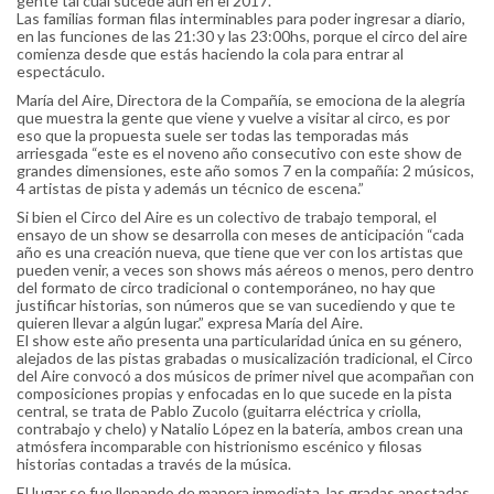
gente tal cual sucede aún en el 2017.
Las familias forman filas interminables para poder ingresar a diario,
en las funciones de las 21:30 y las 23:00hs, porque el circo del aire
comienza desde que estás haciendo la cola para entrar al
espectáculo.
María del Aire, Directora de la Compañía, se emociona de la alegría
que muestra la gente que viene y vuelve a visitar al circo, es por
eso que la propuesta suele ser todas las temporadas más
arriesgada “este es el noveno año consecutivo con este show de
grandes dimensiones, este año somos 7 en la compañía: 2 músicos,
4 artistas de pista y además un técnico de escena.”
Si bien el Circo del Aire es un colectivo de trabajo temporal, el
ensayo de un show se desarrolla con meses de anticipación “cada
año es una creación nueva, que tiene que ver con los artistas que
pueden venir, a veces son shows más aéreos o menos, pero dentro
del formato de circo tradicional o contemporáneo, no hay que
justificar historias, son números que se van sucediendo y que te
quieren llevar a algún lugar.” expresa María del Aire.
El show este año presenta una particularidad única en su género,
alejados de las pistas grabadas o musicalización tradicional, el Circo
del Aire convocó a dos músicos de primer nivel que acompañan con
composiciones propias y enfocadas en lo que sucede en la pista
central, se trata de Pablo Zucolo (guitarra eléctrica y criolla,
contrabajo y chelo) y Natalio López en la batería, ambos crean una
atmósfera incomparable con histrionismo escénico y filosas
historias contadas a través de la música.
El lugar se fue llenando de manera inmediata, las gradas apostadas