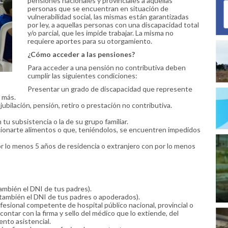
pensiones nacionales y provinciales a aquellas
personas que se encuentran en situación de
vulnerabilidad social, las mismas están garantizadas
por ley, a aquellas personas con una discapacidad total
y/o parcial, que les impide trabajar. La misma no
requiere aportes para su otorgamiento.
¿Cómo acceder a las pensiones?
Para acceder a una pensión no contributiva deben
cumplir las siguientes condiciones:
Presentar un grado de discapacidad que represente
o más.
jubilación, pensión, retiro o prestación no contributiva.
tu subsistencia o la de su grupo familiar.
cionarte alimentos o que, teniéndolos, se encuentren impedidos
or lo menos 5 años de residencia o extranjero con por lo menos
ambién el DNI de tus padres).
también el DNI de tus padres o apoderados).
esional competente de hospital público nacional, provincial o
contar con la firma y sello del médico que lo extiende, del
ento asistencial.