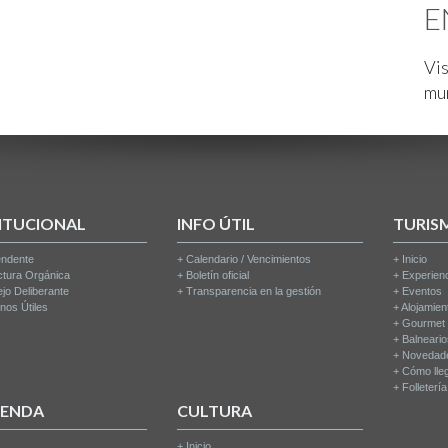
E
Vis
mu
ITUCIONAL
INFO ÚTIL
TURIS
endente
+
Calendario / Vencimientos
+
Inicio
ctura Orgánica
+
Boletín oficial
+
Experien
jo Deliberante
+
Transparencia en la gestión
+
Eventos
nos Útiles
+
Alojamien
+
Gourmet
+
Balneari
+
Novedad
+
Cómo lle
+
Folleterí
IENDA
CULTURA
+
Inicio