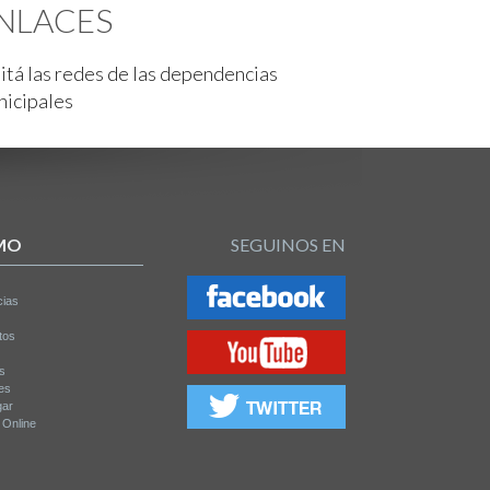
NLACES
itá las redes de las dependencias
nicipales
MO
SEGUINOS EN
cias
tos
os
es
gar
a Online