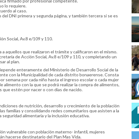
ínica firmado por profesional competente.
so lo requiere.
uerdo al caso.
 del DNI primera y segunda página, y también tercera si se es
ión Social, Av.8 e/109 y 110.
a aquellos que realizaron el trámite y calificaron en el mismo.
retaría de Acción Social, Av.8 e/109 y 110, y completando un
ar al plan.
epende enteramente del Ministerio de Desarrollo Social de la
nte con la Municipalidad de cada distrito bonaerense. Consta
 por semana por cada niño hasta el ingreso escolar o cada mujer
e alimento con la que se podrá realizar la compra de alimentos,
s que estén por nacer o con días de nacido.
ondiciones de nutrición, desarrollo y crecimiento de la población
 las familias y consolidando redes comunitarios que asisten a la
a seguridad alimentaria y la inclusión educativa.
ión vulnerable con población materno- infantil, mujeres
án hacerse destinatario del Plan Mas Vida.