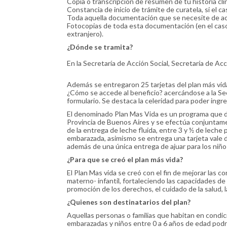
Copia o transcripción de resumen de tu historia cl
Constancia de inicio de trámite de curatela, si el ca
Toda aquella documentación que se necesite de ac
Fotocopias de toda esta documentación (en el caso
extranjero).
¿Dónde se tramita?
En la Secretaría de Acción Social, Secretaría de Acc
Además se entregaron 25 tarjetas del plan más vida 
¿Cómo se accede al beneficio? acercándose a la Sec
formulario. Se destaca la celeridad para poder ingres
El denominado Plan Mas Vida es un programa que d
Provincia de Buenos Aires y se efectúa conjuntame
de la entrega de leche fluida, entre 3 y ½ de leche
embarazada, asimismo se entrega una tarjeta vale d
además de una única entrega de ajuar para los niño
¿Para que se creó el plan más vida?
El Plan Mas vida se creó con el fin de mejorar las c
materno- infantil, fortaleciendo las capacidades de
promoción de los derechos, el cuidado de la salud, l
¿Quienes son destinatarios del plan?
Aquellas personas o familias que habitan en condic
embarazadas y niños entre 0 a 6 años de edad podr